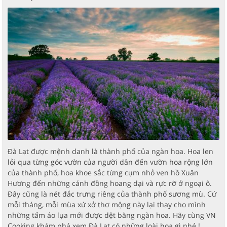
Đà Lạt được mệnh danh là thành phố của ngàn hoa. Hoa len
lỏi qua từng góc vườn của người dân đến vườn hoa rộng lớn
của thành phố, hoa khoe sắc từng cụm nhỏ ven hồ Xuân
Hương đến những cánh đồng hoang dại và rực rỡ ở ngoại ô.
Đây cũng là nét đắc trưng riêng của thành phố sương mù. Cứ
mỗi tháng, mỗi mùa xứ xở thơ mộng này lại thay cho mình
những tấm áo lụa mới được dệt bằng ngàn hoa. Hãy cùng VN
Cooking khám phá xem Đà Lạt có những loài hoa gì nhé !