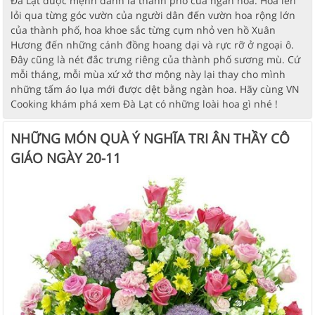
Đà Lạt được mệnh danh là thành phố của ngàn hoa. Hoa len
lỏi qua từng góc vườn của người dân đến vườn hoa rộng lớn
của thành phố, hoa khoe sắc từng cụm nhỏ ven hồ Xuân
Hương đến những cánh đồng hoang dại và rực rỡ ở ngoại ô.
Đây cũng là nét đắc trưng riêng của thành phố sương mù. Cứ
mỗi tháng, mỗi mùa xứ xở thơ mộng này lại thay cho mình
những tấm áo lụa mới được dệt bằng ngàn hoa. Hãy cùng VN
Cooking khám phá xem Đà Lạt có những loài hoa gì nhé !
NHỮNG MÓN QUÀ Ý NGHĨA TRI ÂN THẦY CÔ
GIÁO NGÀY 20-11