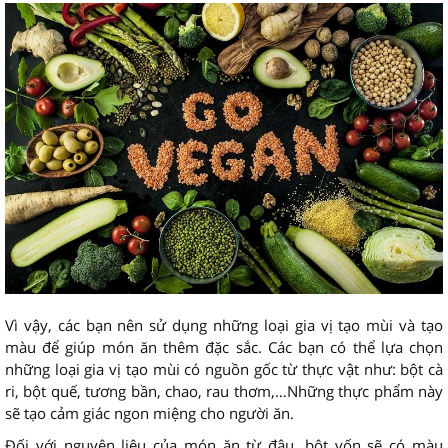
Vì vậy, các bạn nên sử dụng những loại gia vị tạo mùi và tạo
màu để giúp món ăn thêm đặc sắc. Các bạn có thể lựa chọn
những loại gia vị tạo mùi có nguồn gốc từ thực vật như: bột cà
ri, bột quế, tương bần, chao, rau thơm,…Những thực phẩm này
sẽ tạo cảm giác ngon miệng cho người ăn.
Đối với nguyên liệu của món ăn từ đậu, bột vốn sẽ có màu