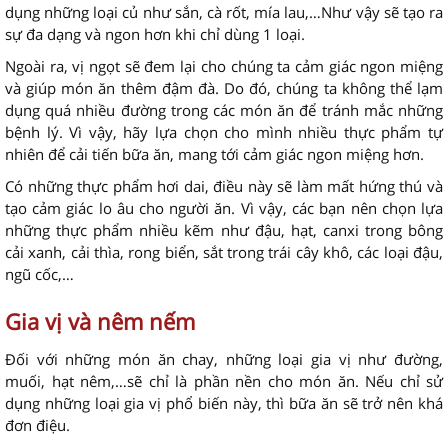
dụng những loại củ như sắn, cà rốt, mía lau,…Như vậy sẽ tạo ra
sự đa dạng và ngon hơn khi chỉ dùng 1 loại.
Ngoài ra, vị ngọt sẽ đem lại cho chúng ta cảm giác ngon miệng
và giúp món ăn thêm đậm đà. Do đó, chúng ta không thể lạm
dụng quá nhiều đường trong các món ăn để tránh mắc những
bệnh lý. Vì vậy, hãy lựa chọn cho mình nhiều thực phẩm tự
nhiên để cải tiến bữa ăn, mang tới cảm giác ngon miệng hơn.
Có những thực phẩm hơi dai, điều này sẽ làm mất hứng thú và
tạo cảm giác lo âu cho người ăn. Vì vậy, các bạn nên chọn lựa
những thực phẩm nhiều kẽm như đậu, hạt, canxi trong bông
cải xanh, cải thìa, rong biển, sắt trong trái cây khô, các loại đậu,
ngũ cốc,…
Gia vị và nêm nếm
Đối với những món ăn chay, những loại gia vị như đường,
muối, hạt nêm,…sẽ chỉ là phần nền cho món ăn. Nếu chỉ sử
dụng những loại gia vị phổ biến này, thì bữa ăn sẽ trở nên khá
đơn điệu.