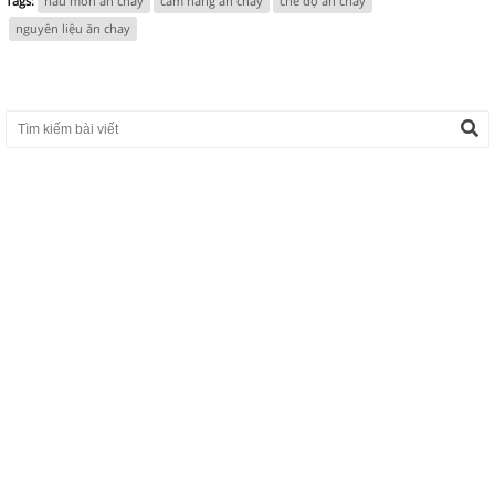
Tags:
nấu món ăn chay
cẩm nang ăn chay
chế độ ăn chay
nguyên liệu ăn chay