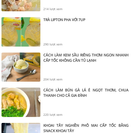
214 lượt xem
TRÀ LIPTON PHA VỚI 7UP
290 lượt xem
CÁCH LÀM KEM SẦU RIÊNG THƠM NGON NHANH
CẤP TỐC KHÔNG CẦN TỦ LẠNH
204 lượt xem
CÁCH LÀM BÚN GÀ LÁ É NGỌT THƠM, CHUA
THANH CHO CẢ GIA ĐÌNH
220 lượt xem
KHOAI TÂY NGHIỀN PHÔ MAI CẤP TỐC BẰNG
SNACK KHOAI TÂY