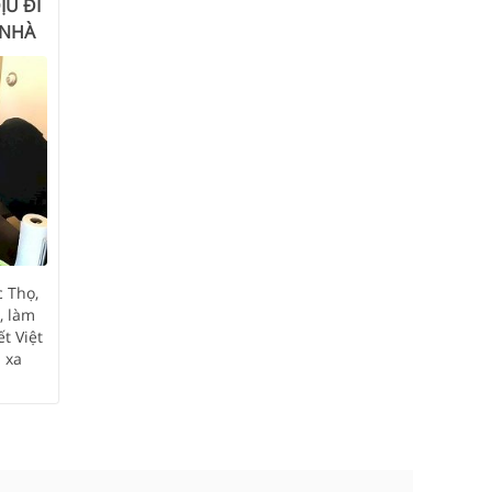
ỊU ĐI
 NHÀ
c Thọ,
, làm
t Việt
 xa