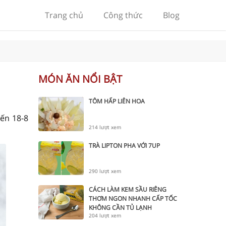
Trang chủ
Công thức
Blog
MÓN ĂN NỔI BẬT
TÔM HẤP LIÊN HOA
ến 18-8
214 lượt xem
TRÀ LIPTON PHA VỚI 7UP
290 lượt xem
CÁCH LÀM KEM SẦU RIÊNG
THƠM NGON NHANH CẤP TỐC
KHÔNG CẦN TỦ LẠNH
204 lượt xem