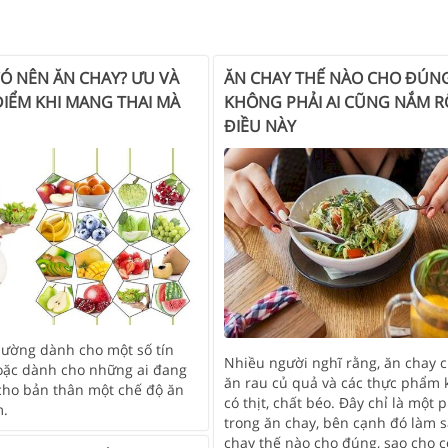
CÓ NÊN ĂN CHAY? ƯU VÀ
ĂN CHAY THẾ NÀO CHO ĐÚN
IỂM KHI MANG THAI MÀ
KHÔNG PHẢI AI CŨNG NẮM R
ĐIỀU NÀY
hường dành cho một số tín
Nhiều người nghĩ rằng, ăn chay c
ặc dành cho những ai đang
ăn rau củ quả và các thực phẩm
cho bản thân một chế độ ăn
có thịt, chất béo. Đây chỉ là một 
m.
trong ăn chay, bên cạnh đó làm 
chay thế nào cho đúng, sao cho c