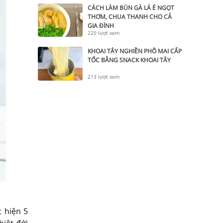
CÁCH LÀM BÚN GÀ LÁ É NGỌT
THƠM, CHUA THANH CHO CẢ
GIA ĐÌNH
220 lượt xem
KHOAI TÂY NGHIỀN PHÔ MAI CẤP
TỐC BẰNG SNACK KHOAI TÂY
213 lượt xem
 hiện 5
iệt đới