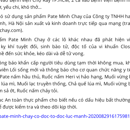
 yếu chi, khó thở...
 có sử dụng sản phẩm Pate Minh Chay của Công ty TNHH ha
g Anh, Hà Nội sản xuất và kinh doanh trực tiếp qua mạng (t
chay.com).
m Pate Minh Chay ở các lô khác nhau đã phát hiện v
kỵ khí tuyệt đối, sinh bào tử, độc tố của vi khuẩn Clos
ề đến sức khỏe, kéo dài và dễ tử vong.
hông báo khẩn cấp người tiêu dùng tạm thời không mua, k
ên Lối sống mới và thông báo cho cơ quan chức năng y tế 
Pate nấm hầu thủ, Ruốc nấm Heri vị hảo hạng, Muối vừng 
lúa mì, Muối lạc truyền thống, Chả quế lúa mì, Muối vừng 
 sả ớt, Ruốc nấm cháy tỏi.
ục An toàn thực phẩm cho biết nếu có dấu hiệu bất thường
 được kiểm tra và theo dõi kịp thời.
n-pate-minh-chay-co-doc-to-doc-luc-manh-202008291617598