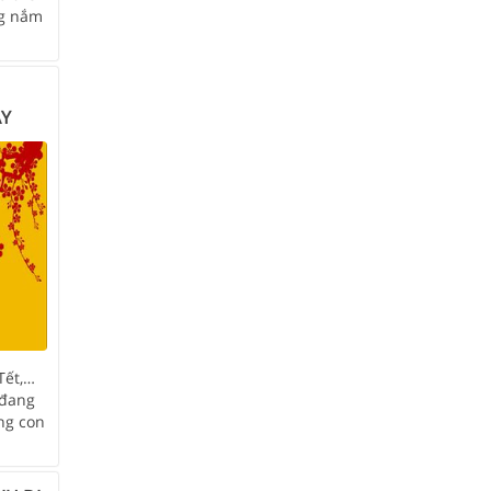
ng nắm
AY
Tết,…
 đang
ống con