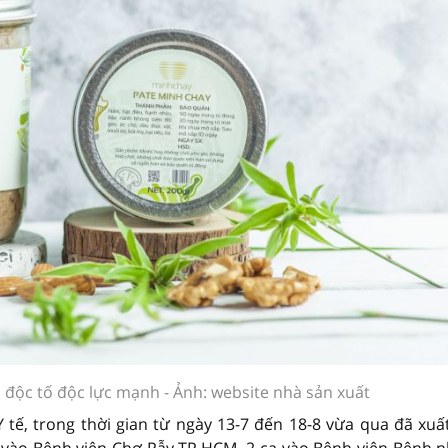
 độc tố độc lực mạnh - Ảnh: website nhà sản xuất
ế, trong thời gian từ ngày 13-7 đến 18-8 vừa qua đã xuất
vào Bệnh viện Chợ Rẫy TP.HCM, 2 ca vào Bệnh viện Bệnh nh