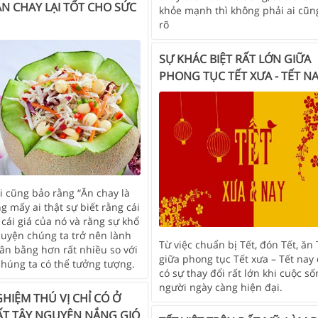
ĂN CHAY LẠI TỐT CHO SỨC
khỏe mạnh thì không phải ai cũ
rõ
SỰ KHÁC BIỆT RẤT LỚN GIỮA
PHONG TỤC TẾT XƯA - TẾT N
i cũng bảo rằng “Ăn chay là
g mấy ai thật sự biết rằng cái
 cái giá của nó và rằng sự khổ
luyện chúng ta trở nên lành
Từ việc chuẩn bị Tết, đón Tết, ăn 
ân bằng hơn rất nhiều so với
giữa phong tục Tết xưa – Tết nay
chúng ta có thể tưởng tượng.
có sự thay đổi rất lớn khi cuộc s
người ngày càng hiện đại.
GHIỆM THÚ VỊ CHỈ CÓ Ở
T TÂY NGUYÊN NẮNG GIÓ