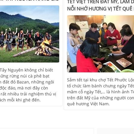
TẾT VIỆT TRÊN ĐẤT MỸ, LÀM D
NỖI NHỚ HƯƠNG VỊ TẾT QUÊ
Tây Nguyên không chỉ biết
hững rừng núi cà phê bạt
Sắm tết tại khu chợ Tết Phước Lộ
n đất đỏ Bazan, những ngôi
tổ chức làm bánh chưng ngày Tết
độc đáo, mà nơi đây còn
mâm cỗ ngày Tết,… là hình ảnh Tế
rất nhiều trải nghiệm thú vị
trên đất Mỹ của những người con
ách mỗi khi ghé đến.
quê hương Việt Nam.