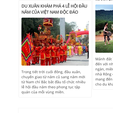
DU XUÂN KHÁM PHÁ 4 LỄ HỘI ĐẦU
NĂM CỦA VIỆT NAM ĐỘC ĐÁO
Mảnh đất 
đến với n
ngàn, miề
Trong tiết trời cuối đông, đầu xuân,
nhà Rông 
chuyển giao từ năm cũ sang năm mới
mang đến 
từ Nam chí Bắc bắt đầu tổ chức nhiều
cho du kh
lễ hội đầu năm theo phong tục tập
quán của mỗi vùng miền.