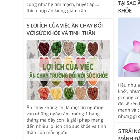
TẠI SAO 
cũng như hệ tim mạch, huyết áp,…
KHỎE
thích hợp ăn kiêng giảm cân.
5 LỢI ÍCH CỦA VIỆC ĂN CHAY ĐỐI
VỚI SỨC KHỎE VÀ TINH THẦN
Hầu như a
khổ”, nhưn
gì cũng có
đó sẽ rèn 
Ăn chay không chỉ là một tín ngưỡng
mạnh và c
vào những ngày rằm, mùng 1 hàng
những gì 
tháng mà đây còn là giải pháp mang
đến nhiều lợi ích cho sức khỏe và tinh
5 TRẢI N
thần của mỗi người.
MẢNH ĐẤ