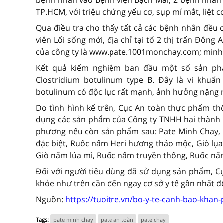
TP.HCM, với triệu chứng yếu cơ, sụp mí mắt, liệt cơ,
Qua điều tra cho thấy tất cả các bệnh nhân đều
viên Lối sống mới, địa chỉ tại tổ 2 thị trấn Đôn
của công ty là www.pate.1001monchay.com; minh
Kết quả kiểm nghiệm ban đầu một số sản phẩ
Clostridium botulinum type B. Đây là vi khuẩn 
botulinum có độc lực rất mạnh, ảnh hưởng nặng n
Do tình hình kể trên, Cục An toàn thực phẩm t
dụng các sản phẩm của Công ty TNHH hai thành vi
phương nếu còn sản phẩm sau: Pate Minh Chay, 
đặc biệt, Ruốc nấm Heri hương thảo mộc, Giò lụa 
Giò nấm lúa mì, Ruốc nấm truyền thống, Ruốc nấm
Đối với người tiêu dùng đã sử dụng sản phẩm, C
khỏe như trên cần đến ngay cơ sở y tế gần nhất để
Nguồn:
https://tuoitre.vn/bo-y-te-canh-bao-kha
Tags:
pate minh chay
pate an toàn
pate chay