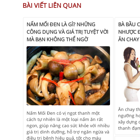
BÀI VIẾT LIÊN QUAN
NẤM MỐI ĐEN LÀ GÌ? NHỮNG
BÀ BẦU 
CÔNG DỤNG VÀ GIÁ TRỊ TUYỆT VỜI
NHƯỢC Đ
MÀ BẠN KHÔNG THỂ NGỜ
ĂN CHAY
Ăn chay t
Nấm Mối Đen có vị ngọt thanh một
ngưỡng ho
cách tự nhiên là một loại nấm ăn rất
xây dựng 
ngon, giúp nâng cao sức khỏe với nhiều
thanh đạ
giá trị dinh dưỡng, hỗ trợ ngăn ngừa và
điều trị bệnh hiệu quả, tốt cho máu