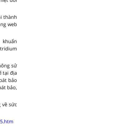
i thành
rang web
i khuẩn
tridium
hông sử
tại địa
bát bảo
bát bảo,
 về sức
15.htm