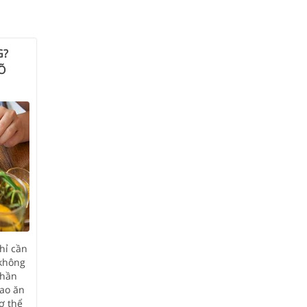
G?
Õ
hỉ cần
 không
phần
sao ăn
ơ thể