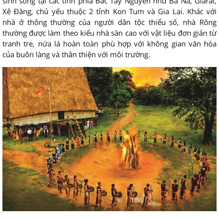
sinh sống tại các tỉnh phía Bắc Tây Nguyên như Ba Na, Giarai,
Xê Đăng, chủ yếu thuộc 2 tỉnh Kon Tum và Gia Lai. Khác với
nhà ở thông thường của người dân tộc thiểu số, nhà Rông
thường được làm theo kiểu nhà sàn cao với vật liệu đơn giản từ
tranh tre, nứa lá hoàn toàn phù hợp với không gian văn hóa
của buôn làng và thân thiện với môi trường.