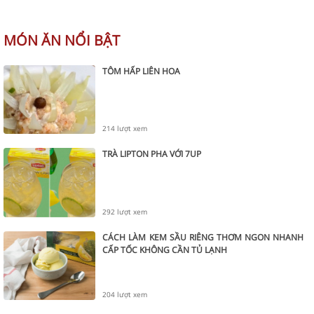
MÓN ĂN NỔI BẬT
TÔM HẤP LIÊN HOA
214 lượt xem
TRÀ LIPTON PHA VỚI 7UP
292 lượt xem
CÁCH LÀM KEM SẦU RIÊNG THƠM NGON NHANH
CẤP TỐC KHÔNG CẦN TỦ LẠNH
204 lượt xem