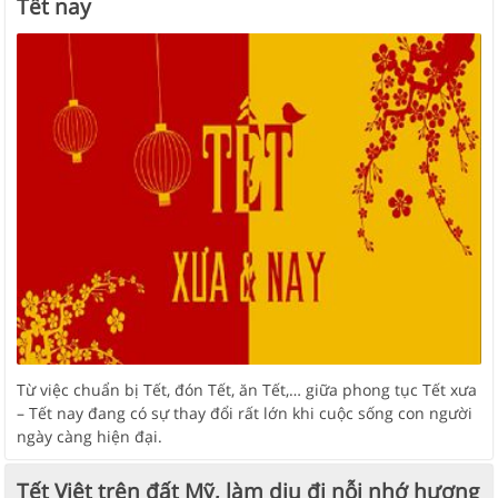
Tết nay
Từ việc chuẩn bị Tết, đón Tết, ăn Tết,… giữa phong tục Tết xưa
– Tết nay đang có sự thay đổi rất lớn khi cuộc sống con người
ngày càng hiện đại.
Tết Việt trên đất Mỹ, làm dịu đi nỗi nhớ hương