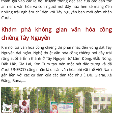
tham gia vào các lễ hội truyền thống đặc sắc của các dân tộc
anh em, văn hóa và con người nơi đây hứa hẹn sẽ mang đến
những trải nghiệm chỉ đến với Tây Nguyên bạn mới cảm nhận
được.
Khám phá không gian văn hóa cồng
chiêng Tây Nguyên
Khi nói tới văn hóa cồng chiêng thì phải nhắc đến vùng đất Tây
Nguyên đại ngàn. Nghệ thuật văn hóa cồng chiêng nơi đây trải
rộng suốt 5 tỉnh thành ở Tây Nguyên từ Lâm Đồng, Đắk Nông,
Đắk Lắk, Gia Lai, Kon Tum tạo nên một nét đặc trưng và đã
được UNESCO công nhận là di sản văn hóa phi vật thể Việt Nam
gắn liền với các cư dân của các dân tộc như Ê Đê, Giarai, Xê
Đăng, Bana,….