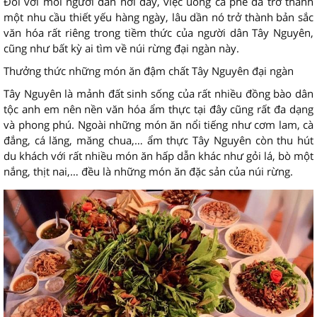
Đối với mỗi người dân nơi đây, việc uống cà phê đã trở thành
một nhu cầu thiết yếu hàng ngày, lâu dần nó trở thành bản sắc
văn hóa rất riêng trong tiềm thức của người dân Tây Nguyên,
cũng như bất kỳ ai tìm về núi rừng đại ngàn này.
Thưởng thức những món ăn đậm chất Tây Nguyên đại ngàn
Tây Nguyên là mảnh đất sinh sống của rất nhiều đồng bào dân
tộc anh em nên nền văn hóa ẩm thực tại đây cũng rất đa dạng
và phong phú. Ngoài những món ăn nổi tiếng như cơm lam, cà
đắng, cá lăng, măng chua,… ẩm thực Tây Nguyên còn thu hút
du khách với rất nhiều món ăn hấp dẫn khác như gỏi lá, bò một
nắng, thịt nai,… đều là những món ăn đặc sản của núi rừng.