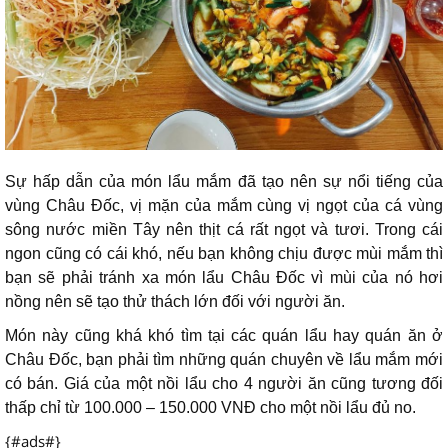
Sự hấp dẫn của món lẩu mắm đã tạo nên sự nổi tiếng của
vùng Châu Đốc, vị mặn của mắm cùng vị ngọt của cá vùng
sông nước miền Tây nên thịt cá rất ngọt và tươi. Trong cái
ngon cũng có cái khó, nếu bạn không chịu được mùi mắm thì
bạn sẽ phải tránh xa món lẩu Châu Đốc vì mùi của nó hơi
nồng nên sẽ tạo thử thách lớn đối với người ăn.
Món này cũng khá khó tìm tại các quán lẩu hay quán ăn ở
Châu Đốc, bạn phải tìm những quán chuyên về lẩu mắm mới
có bán. Giá của một nồi lẩu cho 4 người ăn cũng tương đối
thấp chỉ từ 100.000 – 150.000 VNĐ cho một nồi lẩu đủ no.
{#ads#}