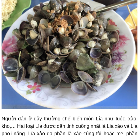
Người dân ở đây thường chế biến món Lía như luộc, xào,
kho,… Hai loại Lía được dân tình cuồng nhất là Lía xào và Lía
phơi nắng. Lía xào đa phần là xào cùng tỏi hoặc me, phần