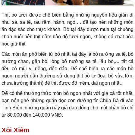
Thịt bò tươi được chế biến bằng những nguyên liệu giản dị
như sả, sa tế, rau răm, hành, ngò,… đã tạo nên những món
ăn đặc sắc cho thực khách. Bò tại đây được mua tại chuồng
chăn nuôi nên thịt đảm bảo độ tươi ngon, không có chất hóa
học giữ thịt.
Các món ăn phổ biến từ bò nhất tại đây là bò nướng sa tế, bò
nướng chao, gân bò, lòng bò nướng sa tế, lẩu bò,… tất cả
đều có mùi vị riêng, độc đáo. Để chế biến ra các món bò
ngon, người dân thường sử dụng thịt bò tơ (loại bò vừa lớn,
chưa trưởng thành) để thịt được độ mềm, dai ngon nhất.
Để có thể thưởng thức món bò ngon nhất với giá cả tốt nhất,
bạn nên ghé những quán dọc con đường từ Chùa Bà đi vào
Tịnh Biên, những quán này giá dao động cho một phần bò chỉ
từ 80.000 đến 140.000 VNĐ.
Xôi Xiêm