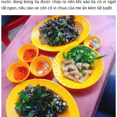
nước dùng trong lía được chảy ra nên khi xào lía có vị ngọt
rất ngon, nếu xào xe còn có vị chua của me ăn kèm rất tuyệt.