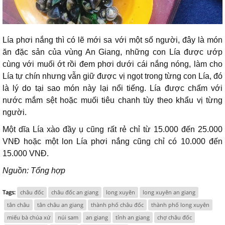
Lía phơi nắng thì có lẽ mới sa với một số người, đây là món
ăn đặc sản của vùng An Giang, những con Lía được ướp
cùng với muối ớt rồi đem phơi dưới cái nắng nóng, làm cho
Lía tự chín nhưng vẫn giữ được vị ngọt trong từng con Lía, đó
là lý do tại sao món này lại nổi tiếng. Lía được chấm với
nước mắm sệt hoặc muối tiêu chanh tùy theo khẩu vị từng
người.
Một dĩa Lía xào đầy ụ cũng rất rẻ chỉ từ 15.000 đến 25.000
VNĐ hoặc một lon Lía phơi nắng cũng chỉ có 10.000 đến
15.000 VNĐ.
Nguồn: Tổng hợp
Tags:
châu đốc
châu đốc an giang
long xuyên
long xuyên an giang
tân châu
tân châu an giang
thành phố châu đốc
thành phố long xuyên
miếu bà chúa xứ
núi sam
an giang
tỉnh an giang
chợ châu đốc