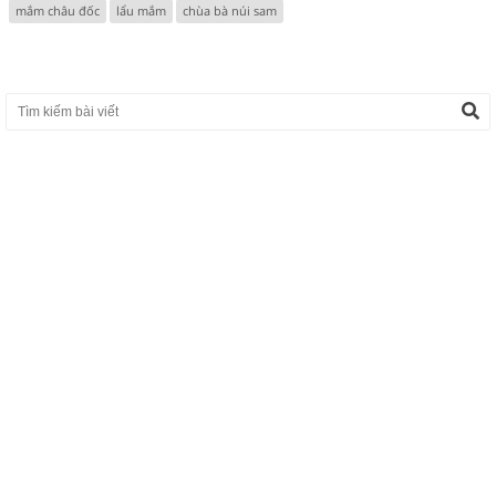
mắm châu đốc
lẩu mắm
chùa bà núi sam