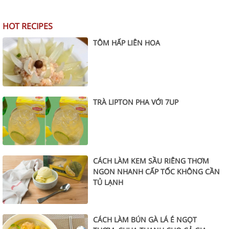
HOT RECIPES
TÔM HẤP LIÊN HOA
TRÀ LIPTON PHA VỚI 7UP
CÁCH LÀM KEM SẦU RIÊNG THƠM
NGON NHANH CẤP TỐC KHÔNG CẦN
TỦ LẠNH
CÁCH LÀM BÚN GÀ LÁ É NGỌT