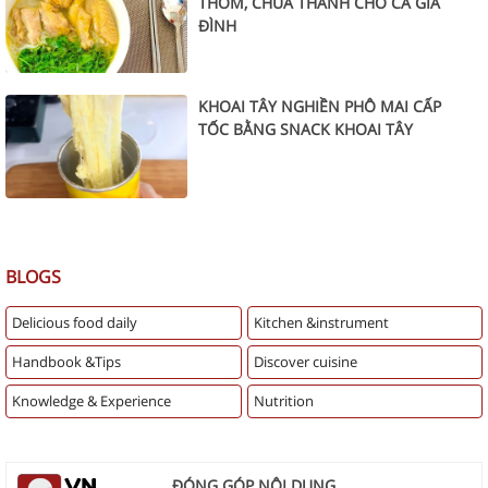
THƠM, CHUA THANH CHO CẢ GIA
ĐÌNH
KHOAI TÂY NGHIỀN PHÔ MAI CẤP
TỐC BẰNG SNACK KHOAI TÂY
BLOGS
Delicious food daily
Kitchen &instrument
Handbook &Tips
Discover cuisine
Knowledge & Experience
Nutrition
ĐÓNG GÓP NỘI DUNG