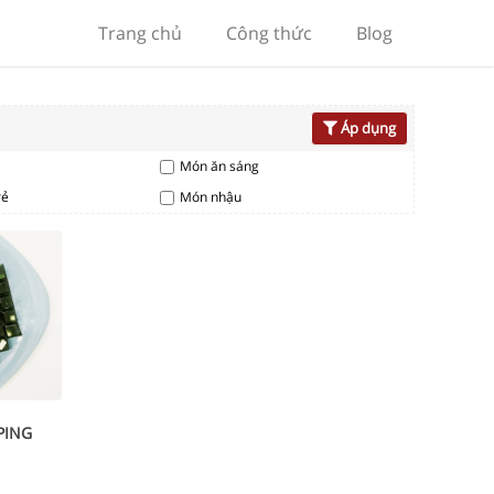
Trang chủ
Công thức
Blog
Áp dụng
Món ăn sáng
rẻ
Món nhậu
PING