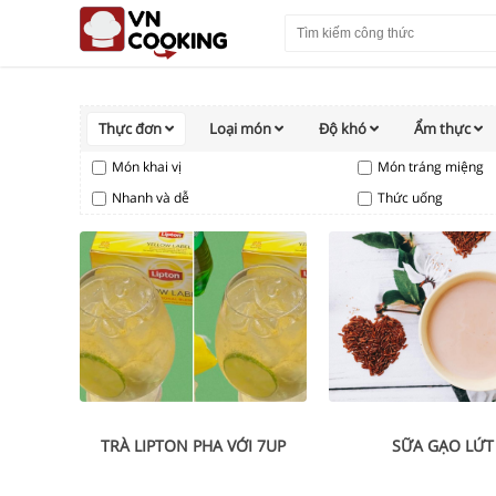
Thực đơn
Loại món
Độ khó
Ẩm thực
Món khai vị
Món tráng miệng
Nhanh và dễ
Thức uống
TRÀ LIPTON PHA VỚI 7UP
SỮA GẠO LỨT