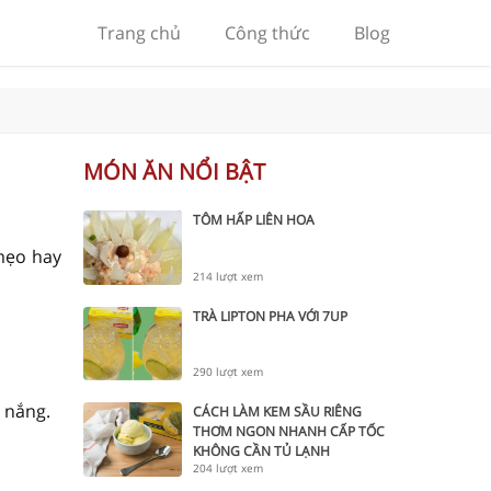
Trang chủ
Công thức
Blog
MÓN ĂN NỔI BẬT
TÔM HẤP LIÊN HOA
mẹo hay
214 lượt xem
TRÀ LIPTON PHA VỚI 7UP
290 lượt xem
 nắng.
CÁCH LÀM KEM SẦU RIÊNG
THƠM NGON NHANH CẤP TỐC
KHÔNG CẦN TỦ LẠNH
204 lượt xem