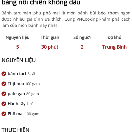
bằng nồi chiên không dầu
Bánh tart mặn phủ phô mai là món bánh bùi béo, thơm ngon
được nhiều gia đình ưa thích. Cùng VNCooking khám phá cách
làm của món bánh này nhé!
Nguyên liệu
Thời gian
Số người
Độ khó
5
30
phút
2
Trung Bình
NGUYÊN LIỆU
bánh tart
5 cái
Thịt heo
100 gam
pate gan
80 gam
Hành tây
1 củ
Phô mai
100 gam
THỰC HIỆN