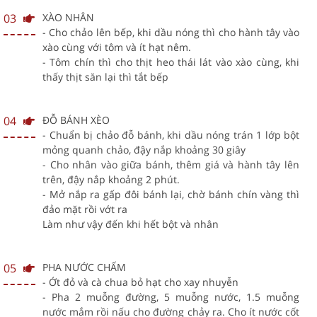
03
XÀO NHÂN
- Cho chảo lên bếp, khi dầu nóng thì cho hành tây vào
xào cùng với tôm và ít hạt nêm.
- Tôm chín thì cho thịt heo thái lát vào xào cùng, khi
thấy thịt săn lại thì tắt bếp
04
ĐỖ BÁNH XÈO
- Chuẩn bị chảo đỗ bánh, khi dầu nóng trán 1 lớp bột
mỏng quanh chảo, đậy nắp khoảng 30 giây
- Cho nhân vào giữa bánh, thêm giá và hành tây lên
trên, đậy nắp khoảng 2 phút.
- Mở nắp ra gấp đôi bánh lại, chờ bánh chín vàng thì
đảo mặt rồi vớt ra
Làm như vậy đến khi hết bột và nhân
05
PHA NƯỚC CHẤM
- Ớt đỏ và cà chua bỏ hạt cho xay nhuyễn
- Pha 2 muỗng đường, 5 muỗng nước, 1.5 muỗng
nước mắm rồi nấu cho đường chảy ra. Cho ít nước cốt