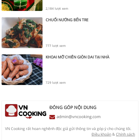
2,184 lượt xem
CHUỐI NƯỚNG BẾN TRE
777 lượt xem
KHOAI MỠ CHIÊN GIÒN DAI TẠI NHÀ
729 lượt xem
ĐÓNG GÓP NỘI DUNG
admin@vncooking.com
VN Cooking rất hoan nghênh độc giả gửi thông tin và góp ý cho chúng tôi.
Điều khoản
&
Chính sách