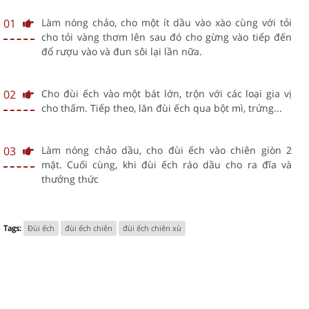
01
Làm nóng chảo, cho một ít dầu vào xào cùng với tỏi
cho tỏi vàng thơm lên sau đó cho gừng vào tiếp đến
đổ rượu vào và đun sôi lại lần nữa.
02
Cho đùi ếch vào một bát lớn, trộn với các loại gia vị
cho thấm. Tiếp theo, lăn đùi ếch qua bột mì, trứng...
03
Làm nóng chảo dầu, cho đùi ếch vào chiên giòn 2
mặt. Cuối cùng, khi đùi ếch ráo dầu cho ra đĩa và
thưởng thức
Tags:
Đùi ếch
đùi ếch chiên
đùi ếch chiên xù