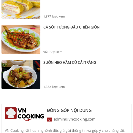
1,377 lượt xem
CÁ SỐT TƯƠNG ĐẬU CHIÊN GIÒN
961 lượt xem
SƯỜN HEO HẦM CỦ CẢI TRẮNG
1,382 lượt xem
ĐÓNG GÓP NỘI DUNG
admin@vncooking.com
VN Cooking rất hoan nghênh độc giả gửi thông tin và góp ý cho chúng tôi.