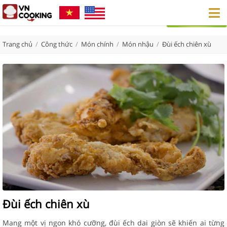
Trang chủ
/
Công thức
/
Món chính
/
Món nhậu
/
Đùi ếch chiên xù
Đùi ếch chiên xù
Mang một vị ngon khó cưỡng, đùi ếch dai giòn sẽ khiến ai từng