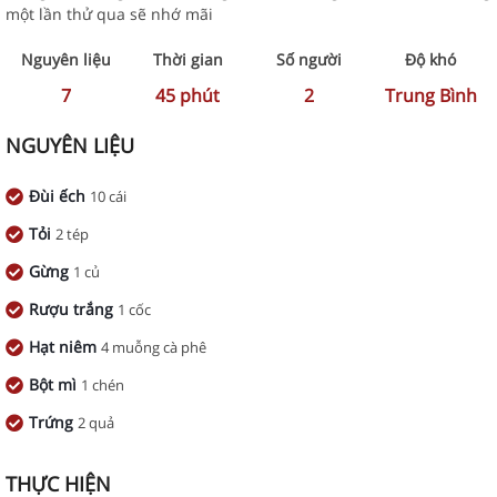
một lần thử qua sẽ nhớ mãi
Nguyên liệu
Thời gian
Số người
Độ khó
7
45
phút
2
Trung Bình
NGUYÊN LIỆU
Đùi ếch
10 cái
Tỏi
2 tép
Gừng
1 củ
Rượu trắng
1 cốc
Hạt niêm
4 muỗng cà phê
Bột mì
1 chén
Trứng
2 quả
THỰC HIỆN