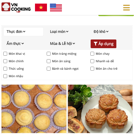
Thực đơn
Loại món
Độ khó
Ẩm thực
Mùa & Lễ hội
Áp dụng
Món khai vị
Món tráng miệng
Món chay
Món chính
Món ăn sáng
Nhanh và dễ
Thức uống
Bánh và bánh ngọt
Món ăn cho trẻ
Món nhậu