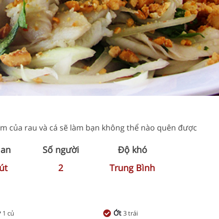
hơm của rau và cá sẽ làm bạn không thể nào quên được
ian
Số người
Độ khó
út
2
Trung Bình
y
Ớt
1 củ
3 trái