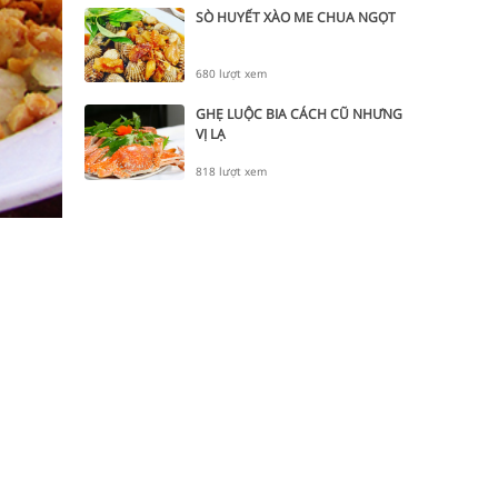
SÒ HUYẾT XÀO ME CHUA NGỌT
680 lượt xem
GHẸ LUỘC BIA CÁCH CŨ NHƯNG
VỊ LẠ
818 lượt xem