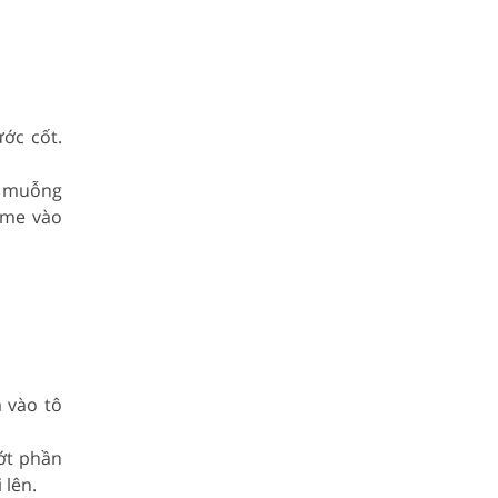
ớc cốt.
1 muỗng
 me vào
á vào tô
ớt phần
 lên.