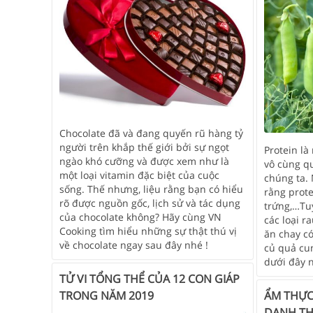
Chocolate đã và đang quyến rũ hàng tỷ
người trên khắp thế giới bởi sự ngọt
Protein là
ngào khó cưỡng và được xem như là
vô cùng qu
một loại vitamin đặc biệt của cuộc
chúng ta.
sống. Thế nhưng, liệu rằng bạn có hiểu
rằng prote
rõ được nguồn gốc, lịch sử và tác dụng
trứng,…Tu
của chocolate không? Hãy cùng VN
các loại 
Cooking tìm hiểu những sự thật thú vị
ăn chay c
về chocolate ngay sau đây nhé !
củ quả cu
dưới đây 
TỬ VI TỔNG THỂ CỦA 12 CON GIÁP
TRONG NĂM 2019
ẨM THỰC
DANH TH