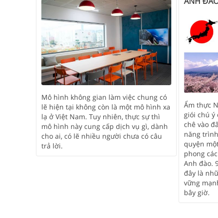
ANH ĐÀ
Mô hình không gian làm việc chung có
Ẩm thực N
lẽ hiện tại không còn là một mô hình xa
giói chú ý
lạ ở Việt Nam. Tuy nhiên, thực sự thì
chê vào đ
mô hình này cung cấp dịch vụ gì, dành
năng trình
cho ai, có lẽ nhiều người chưa có câu
quyện một
trả lời.
phong các
Anh đào. 
đây là nhữ
vững mạnh
bây giờ.