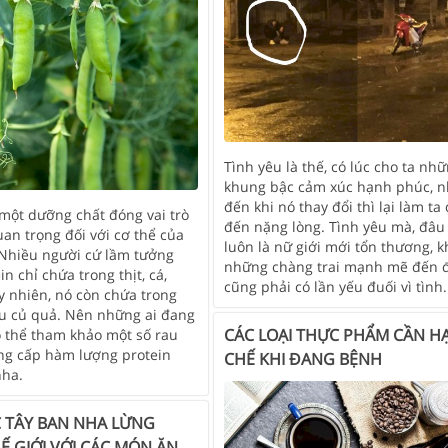
Tình yêu là thế, có lúc cho ta nh
khung bậc cảm xúc hạnh phúc, 
đến khi nó thay đổi thì lại làm ta
 một dưỡng chất đóng vai trò
đến nặng lòng. Tình yêu mà, đâu
an trọng đối với cơ thể của
luôn là nữ giới mới tổn thương, k
 Nhiều người cứ lầm tưởng
những chàng trai mạnh mẽ đến 
in chỉ chứa trong thịt, cá,
cũng phải có lần yếu đuối vì tình.
y nhiên, nó còn chứa trong
rau củ quả. Nên những ai đang
CÁC LOẠI THỰC PHẨM CẦN H
ó thể tham khảo một số rau
ng cấp hàm lượng protein
CHẾ KHI ĐANG BỆNH
nha.
 TÂY BAN NHA LỪNG
Ế GIỚI VỚI CÁC MÓN ĂN