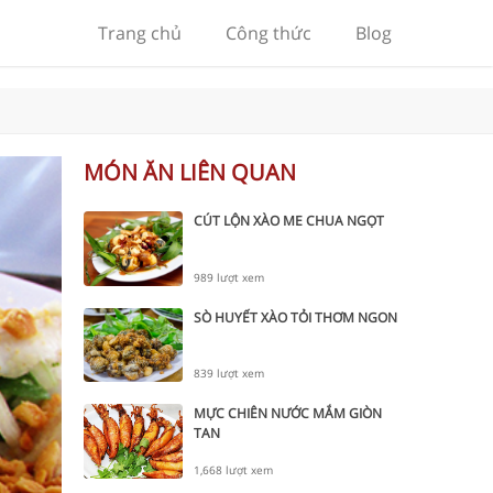
Trang chủ
Công thức
Blog
MÓN ĂN LIÊN QUAN
CÚT LỘN XÀO ME CHUA NGỌT
989 lượt xem
SÒ HUYẾT XÀO TỎI THƠM NGON
839 lượt xem
MỰC CHIÊN NƯỚC MẮM GIÒN
TAN
1,668 lượt xem