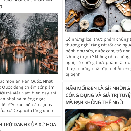
G
Có những loại thực phẩm chúng 
thường nghĩ rằng rất tốt cho ngườ
bệnh như sữa, nước cam, trà nó
Nhưng thực tế không như chúng 
nghĩ, có những thực phẩm rất q
thuộc nhưng nhất định phải kiên
bị bệnh
ác món ăn Hàn Quốc, Nhật
g Quốc đang chiếm sóng ẩm
NẤM MỐI ĐEN LÀ GÌ? NHỮNG
iới trẻ Việt Nam hiện nay, thì
CÔNG DỤNG VÀ GIÁ TRỊ TUYỆ
ạn phải há miệng ngạc
MÀ BẠN KHÔNG THỂ NGỜ
biết đến các món ăn cực kỳ
của xứ Despacito lừng danh.
N TRỨ DANH CỦA XỨ HOA