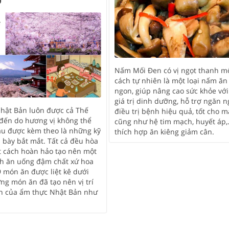
O
Nấm Mối Đen có vị ngọt thanh m
cách tự nhiên là một loại nấm ăn 
ngon, giúp nâng cao sức khỏe với
giá trị dinh dưỡng, hỗ trợ ngăn n
hật Bản luôn được cả Thế
điều trị bệnh hiệu quả, tốt cho 
 đến do hương vị không thể
cũng như hệ tim mạch, huyết áp
âu được kèm theo là những kỹ
thích hợp ăn kiêng giảm cân.
 bày bắt mắt. Tất cả đều hòa
 cách hoàn hảo tạo nên một
h ăn uống đậm chất xứ hoa
9 món ăn được liệt kê dưới
ng món ăn đã tạo nên vị trí
 của ẩm thực Nhật Bản như