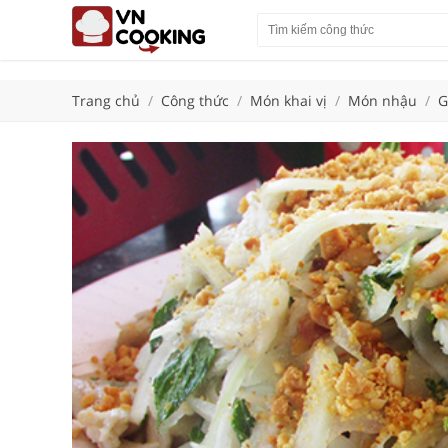
Trang chủ
/
Công thức
/
Món khai vị
/
Món nhậu
/
G