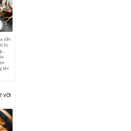
ta vẫn
i bị
ng…
ta
uen
g khi
T VỜI