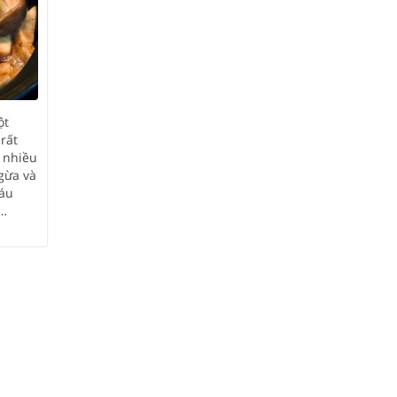
ột
rất
 nhiều
gừa và
máu
,…