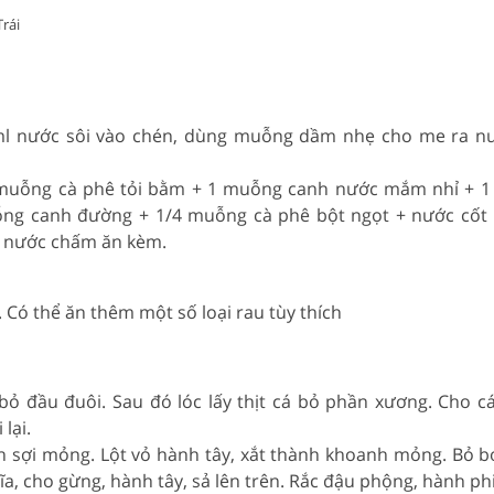
Trái
l nước sôi vào chén, dùng muỗng dầm nhẹ cho me ra nư
 muỗng cà phê tỏi bằm + 1 muỗng canh nước mắm nhỉ + 
ng canh đường + 1/4 muỗng cà phê bột ngọt + nước cốt
h nước chấm ăn kèm.
 Có thể ăn thêm một số loại rau tùy thích
bỏ đầu đuôi. Sau đó lóc lấy thịt cá bỏ phần xương. Cho c
lại.
h sợi mỏng. Lột vỏ hành tây, xắt thành khoanh mỏng. Bỏ b
 đĩa, cho gừng, hành tây, sả lên trên. Rắc đậu phộng, hành phi