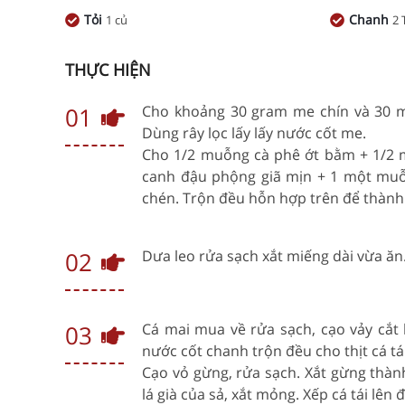
Tỏi
Chanh
1 củ
2 
THỰC HIỆN
01
Cho khoảng 30 gram me chín và 30 m
Dùng rây lọc lấy lấy nước cốt me.
Cho 1/2 muỗng cà phê ớt bằm + 1/2
canh đậu phộng giã mịn + 1 một muỗ
chén. Trộn đều hỗn hợp trên để thàn
02
Dưa leo rửa sạch xắt miếng dài vừa ăn.
03
Cá mai mua về rửa sạch, cạo vảy cắt 
nước cốt chanh trộn đều cho thịt cá tái 
Cạo vỏ gừng, rửa sạch. Xắt gừng thàn
lá già của sả, xắt mỏng. Xếp cá tái lên