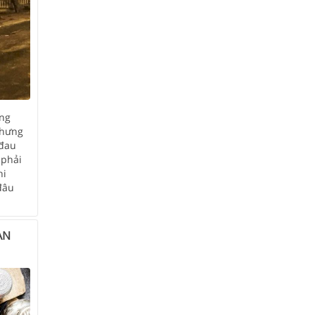
ững
nhưng
 đau
 phải
hi
đâu
ẠN