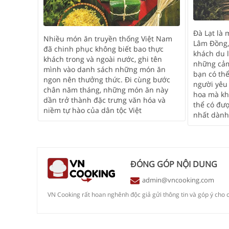
Đà Lạt là
Nhiều món ăn truyền thống Việt Nam
Lâm Đồng,
đã chinh phục không biết bao thực
khách du l
khách trong và ngoài nước, ghi tên
những cảm
mình vào danh sách những món ăn
bạn có thể
ngon nên thưởng thức. Đi cùng bước
người yêu
chân năm tháng, những món ăn này
hoa mà kh
dần trở thành đặc trưng văn hóa và
thể có đư
niềm tự hào của dân tộc Việt
nhất dành
ĐÓNG GÓP NỘI DUNG
admin@vncooking.com
VN Cooking rất hoan nghênh độc giả gửi thông tin và góp ý cho c