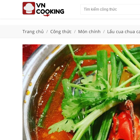
Trang chủ
/
Công thức
/
Món chính
/
Lẩu cua chua ca