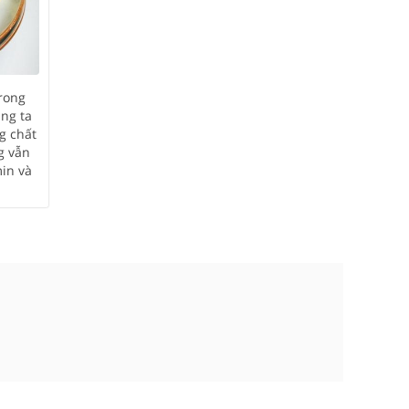
rong
úng ta
g chất
g vẫn
in và