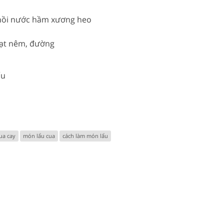
 nồi nước hầm xương heo
hạt nêm, đường
ấu
ua cay
món lẩu cua
cách làm món lẩu