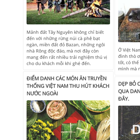
Mảnh đất Tây Nguyên không chỉ biết
đến với những rừng núi cà phê bạt
ngàn, miền đất đỏ Bazan, những ngôi
Ở Việt Nam
nhà Rông độc đáo, mà nơi đây còn
đình thò 
mang đến rất nhiều trải nghiệm thú vị
tốt, có th
cho du khách mỗi khi ghé đến.
mình mà m
ĐIỂM DANH CÁC MÓN ĂN TRUYỀN
DẸP BỎ C
THỐNG VIỆT NAM THU HÚT KHÁCH
QUA DAN
NƯỚC NGOÀI
ĐÂY.