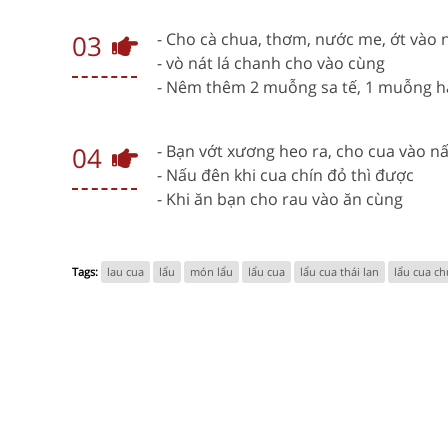
03
- Cho cà chua, thơm, nước me, ớt vào
- vò nát lá chanh cho vào cùng
- Nêm thêm 2 muỗng sa tế, 1 muỗng 
04
- Bạn vớt xương heo ra, cho cua vào n
- Nấu đên khi cua chín đỏ thì được
- Khi ăn bạn cho rau vào ăn cùng
Tags:
lau cua
lẩu
món lẩu
lẩu cua
lẩu cua thái lan
lẩu cua ch