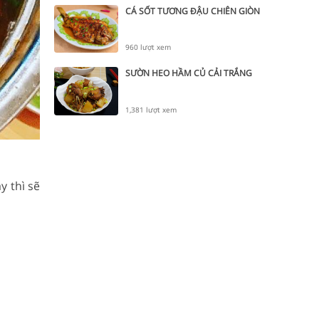
CÁ SỐT TƯƠNG ĐẬU CHIÊN GIÒN
960 lượt xem
SƯỜN HEO HẦM CỦ CẢI TRẮNG
1,381 lượt xem
y thì sẽ