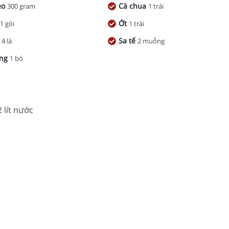
eo
Cà chua
300 gram
1 trái
a
Ớt
1 gói
1 trái
h
Sa tế
4 lá
2 muỗng
ống
1 bó
 lít nước