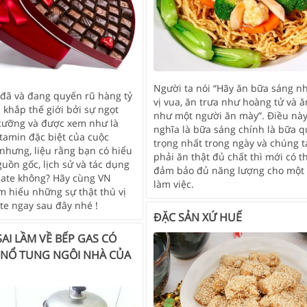
Người ta nói “Hãy ăn bữa sáng n
 đã và đang quyến rũ hàng tỷ
vị vua, ăn trưa như hoàng tử và ă
 khắp thế giới bởi sự ngọt
như một người ăn mày”. Điều này
cưỡng và được xem như là
nghĩa là bữa sáng chính là bữa 
itamin đặc biệt của cuộc
trọng nhất trong ngày và chúng t
nhưng, liệu rằng bạn có hiểu
phải ăn thật đủ chất thì mới có t
uồn gốc, lịch sử và tác dụng
đảm bảo đủ năng lượng cho một
late không? Hãy cùng VN
làm việc.
m hiểu những sự thật thú vị
te ngay sau đây nhé !
ĐẶC SẢN XỨ HUẾ
AI LẦM VỀ BẾP GAS CÓ
 NỔ TUNG NGÔI NHÀ CỦA