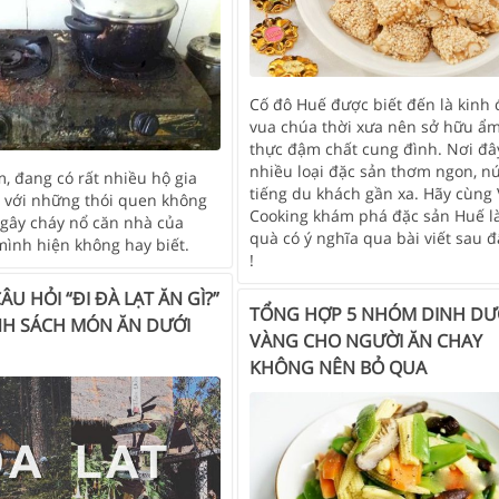
Cố đô Huế được biết đến là kinh 
vua chúa thời xưa nên sở hữu ẩ
thực đậm chất cung đình. Nơi đâ
nhiều loại đặc sản thơm ngon, n
, đang có rất nhiều hộ gia
tiếng du khách gần xa. Hãy cùng
ơ với những thói quen không
Cooking khám phá đặc sản Huế 
ể gây cháy nổ căn nhà của
quà có ý nghĩa qua bài viết sau 
ình hiện không hay biết.
!
ÂU HỎI “ĐI ĐÀ LẠT ĂN GÌ?”
TỔNG HỢP 5 NHÓM DINH D
H SÁCH MÓN ĂN DƯỚI
VÀNG CHO NGƯỜI ĂN CHAY
KHÔNG NÊN BỎ QUA