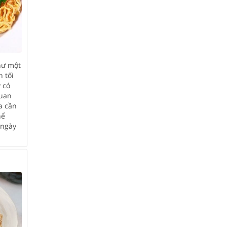
hư một
n tối
 có
quan
a cần
hể
 ngày