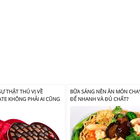
Ự THẬT THÚ VỊ VỀ
BỮA SÁNG NÊN ĂN MÓN CHAY
TE KHÔNG PHẢI AI CŨNG
ĐỂ NHANH VÀ ĐỦ CHẤT?