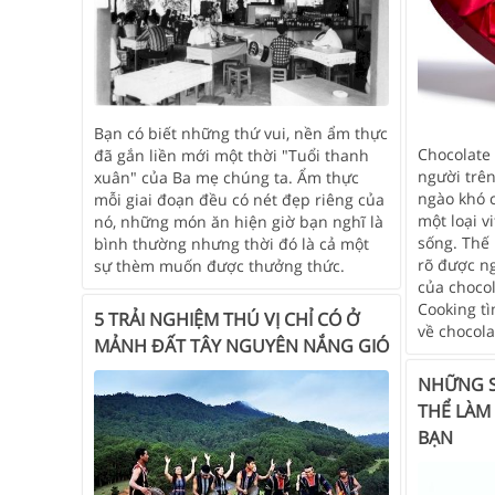
Bạn có biết những thứ vui, nền ẩm thực
Chocolate
đã gắn liền mới một thời "Tuổi thanh
người trên
xuân" của Ba mẹ chúng ta. Ẩm thực
ngào khó 
mỗi giai đoạn đều có nét đẹp riêng của
một loại v
nó, những món ăn hiện giờ bạn nghĩ là
sống. Thế 
bình thường nhưng thời đó là cả một
rõ được ng
sự thèm muốn được thưởng thức.
của choco
Cooking tì
5 TRẢI NGHIỆM THÚ VỊ CHỈ CÓ Ở
về chocola
MẢNH ĐẤT TÂY NGUYÊN NẮNG GIÓ
NHỮNG S
THỂ LÀM
BẠN