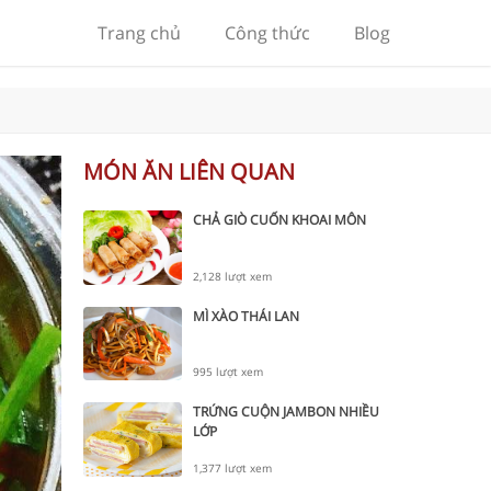
Trang chủ
Công thức
Blog
MÓN ĂN LIÊN QUAN
CHẢ GIÒ CUỐN KHOAI MÔN
2,128 lượt xem
MÌ XÀO THÁI LAN
995 lượt xem
TRỨNG CUỘN JAMBON NHIỀU
LỚP
1,377 lượt xem