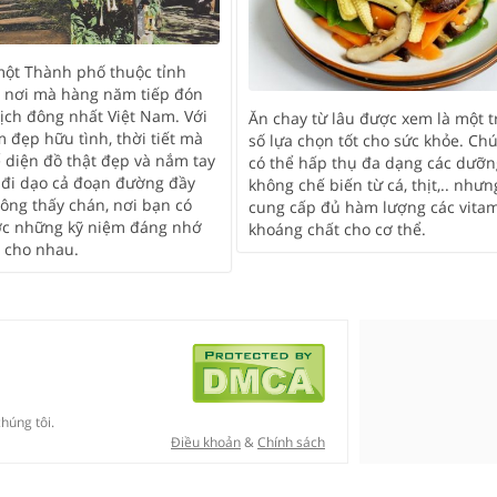
 một Thành phố thuộc tỉnh
 nơi mà hàng năm tiếp đón
ịch đông nhất Việt Nam. Với
Ăn chay từ lâu được xem là một t
 đẹp hữu tình, thời tiết mà
số lựa chọn tốt cho sức khỏe. Ch
 diện đồ thật đẹp và nắm tay
có thể hấp thụ đa dạng các dưỡn
 đi dạo cả đoạn đường đầy
không chế biến từ cá, thịt,.. nhưn
ông thấy chán, nơi bạn có
cung cấp đủ hàm lượng các vitam
ợc những kỹ niệm đáng nhớ
khoáng chất cho cơ thể.
 cho nhau.
húng tôi.
Điều khoản
&
Chính sách