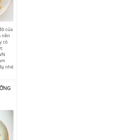
đô của
m nền
y có
ức
 VN
làm
đây nhé
ƯỠNG