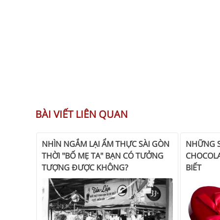
BÀI VIẾT LIÊN QUAN
NHÌN NGẮM LẠI ẨM THỰC SÀI GÒN
NHỮNG S
THỜI "BỐ MẸ TA" BẠN CÓ TƯỞNG
CHOCOLA
TƯỢNG ĐƯỢC KHÔNG?
BIẾT