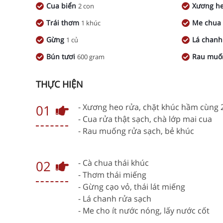
Cua biển
Xương h
2 con
Trái thơm
Me chu
1 khúc
Gừng
Lá chan
1 củ
Bún tươi
Rau mu
600 gram
THỰC HIỆN
01
- Xương heo rửa, chặt khúc hầm cùng 2
- Cua rửa thật sạch, chà lớp mai cua
- Rau muống rửa sạch, bẻ khúc
02
- Cà chua thái khúc
- Thơm thái miếng
- Gừng cạo vỏ, thái lát miếng
- Lá chanh rửa sạch
- Me cho ít nước nóng, lấy nước cốt