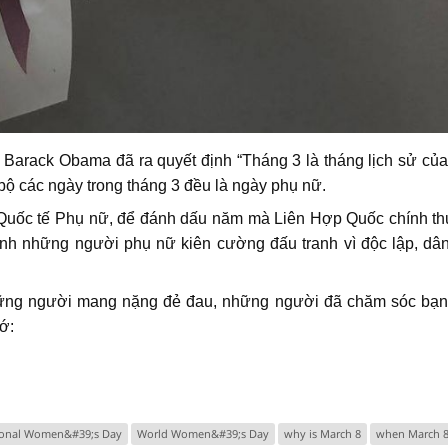
Barack Obama đã ra quyết định “Tháng 3 là tháng lịch sử củ
 bộ các ngày trong tháng 3 đều là ngày phụ nữ.
uốc tế Phụ nữ, để đánh dấu năm mà Liên Hợp Quốc chính th
inh những người phụ nữ kiên cường đấu tranh vì độc lập, dâ
hững người mang nặng đẻ đau, những người đã chăm sóc bạn
ớ:
tional Women&#39;s Day
World Women&#39;s Day
why is March 8
when March 8 