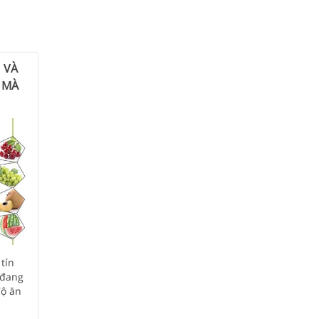
 VÀ
 MÀ
tín
 đang
độ ăn