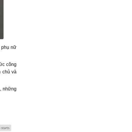
a phụ nữ
ức công
n chủ và
, những
starts