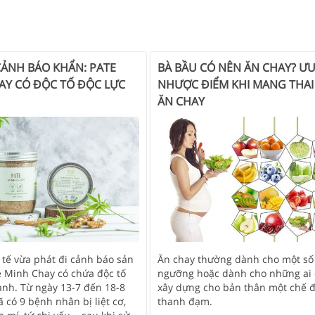
CẢNH BÁO KHẨN: PATE
BÀ BẦU CÓ NÊN ĂN CHAY? ƯU
AY CÓ ĐỘC TỐ ĐỘC LỰC
NHƯỢC ĐIỂM KHI MANG THAI
ĂN CHAY
Ăn chay thường dành cho một số 
 tế vừa phát đi cảnh báo sản
ngưỡng hoặc dành cho những ai
 Minh Chay có chứa độc tố
xây dựng cho bản thân một chế 
ạnh. Từ ngày 13-7 đến 18-8
thanh đạm.
 có 9 bệnh nhân bị liệt cơ,