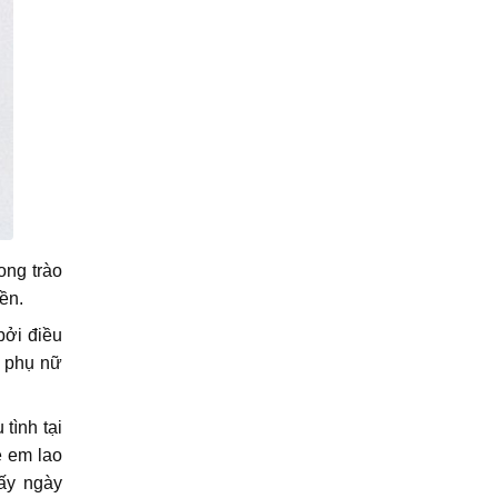
ong trào
ền.
bởi điều
, phụ nữ
tình tại
ẻ em lao
ấy ngày