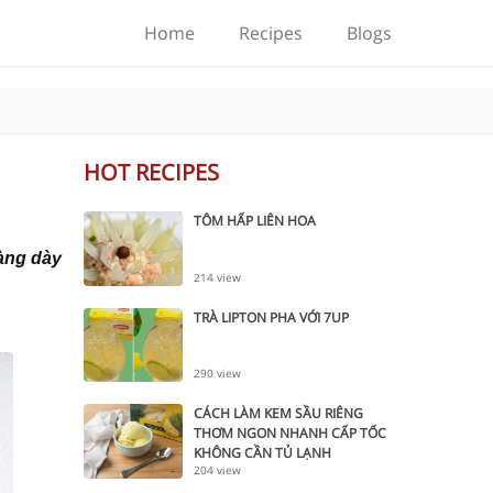
Home
Recipes
Blogs
HOT RECIPES
TÔM HẤP LIÊN HOA
àng dày
214 view
TRÀ LIPTON PHA VỚI 7UP
290 view
CÁCH LÀM KEM SẦU RIÊNG
THƠM NGON NHANH CẤP TỐC
KHÔNG CẦN TỦ LẠNH
204 view