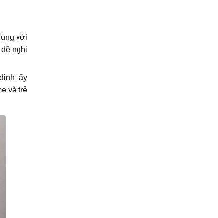
cùng với
 đề nghị
ịnh lấy
ẹ và trẻ