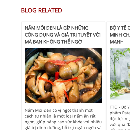
BLOG RELATED
NẤM MỐI ĐEN LÀ GÌ? NHỮNG
BỘ Y TẾ 
CÔNG DỤNG VÀ GIÁ TRỊ TUYỆT VỜI
MINH CH
MÀ BẠN KHÔNG THỂ NGỜ
MẠNH
TTO - Bộ Y
Nấm Mối Đen có vị ngọt thanh một
phẩm Pate
cách tự nhiên là một loại nấm ăn rất
độc lực m
ngon, giúp nâng cao sức khỏe với nhiều
vừa qua đã
giá trị dinh dưỡng, hỗ trợ ngăn ngừa và