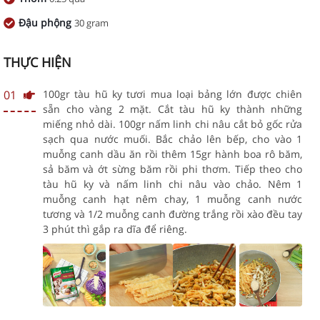
Đậu phộng
30 gram
THỰC HIỆN
01
100gr tàu hũ ky tươi mua loại bảng lớn được chiên
sẵn cho vàng 2 mặt. Cắt tàu hũ ky thành những
miếng nhỏ dài. 100gr nấm linh chi nâu cắt bỏ gốc rửa
sạch qua nước muối. Bắc chảo lên bếp, cho vào 1
muỗng canh dầu ăn rồi thêm 15gr hành boa rô băm,
sả băm và ớt sừng băm rồi phi thơm. Tiếp theo cho
tàu hũ ky và nấm linh chi nâu vào chảo. Nêm 1
muỗng canh hạt nêm chay, 1 muỗng canh nước
tương và 1/2 muỗng canh đường trắng rồi xào đều tay
3 phút thì gắp ra dĩa để riêng.