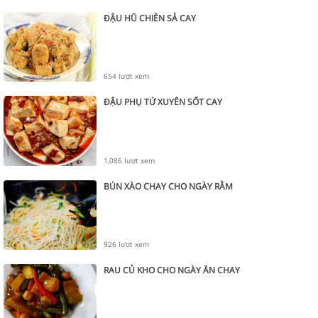
ĐẬU HŨ CHIÊN SẢ CAY
654 lượt xem
ĐẬU PHỤ TỨ XUYÊN SỐT CAY
1,086 lượt xem
BÚN XÀO CHAY CHO NGÀY RẰM
926 lượt xem
RAU CỦ KHO CHO NGÀY ĂN CHAY