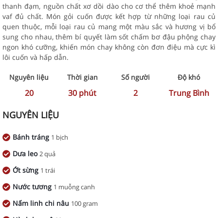
thanh đạm, nguồn chất xơ dồi dào cho cơ thể thêm khoẻ mạnh
vaf đủ chất. Món gỏi cuốn được kết hợp từ những loại rau củ
quen thuộc, mỗi loại rau củ mang một màu sắc và hương vị bổ
sung cho nhau, thêm bí quyết làm sốt chấm bơ đậu phộng chay
ngon khó cưỡng, khiến món chay không còn đơn điệu mà cực kì
lôi cuốn và hấp dẫn.
Nguyên liệu
Thời gian
Số người
Độ khó
20
30
phút
2
Trung Bình
NGUYÊN LIỆU
Bánh tráng
1 bịch
Dưa leo
2 quả
Ớt sừng
1 trái
Nước tương
1 muỗng canh
Nấm linh chi nâu
100 gram