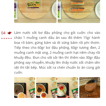
04
Làm nước sốt bơ đậu phộng cho gỏi cuốn: cho vào
chảo 1 muỗng canh dầu ăn sau đó thêm 15gr hành
boa rô băm, gừng băm và ớt sừng băm rồi phi thơm.
Tiếp theo cho 60gr bơ đậu phộng, 60gr tương đen, 2
muỗng canh mật ong, 2 muỗng canh hạt nêm chay rồi
khuấy đều. Đun cho sốt sôi lên thì thêm vào 30gr đậu
phộng xay nhuyễn, khuấy lên thấy nước sốt chấm sền
sệt thì tắt bếp. Múc sốt ra chén chuẩn bị ăn cùng gỏi
cuốn.