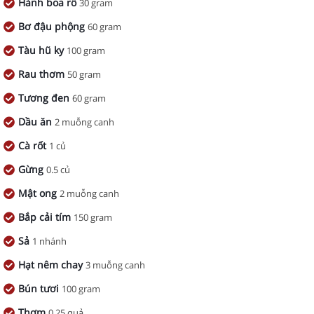
Hành boa rô
30 gram
Bơ đậu phộng
60 gram
Tàu hũ ky
100 gram
Rau thơm
50 gram
Tương đen
60 gram
Dầu ăn
2 muỗng canh
Cà rốt
1 củ
Gừng
0.5 củ
Mật ong
2 muỗng canh
Bắp cải tím
150 gram
Sả
1 nhánh
Hạt nêm chay
3 muỗng canh
Bún tươi
100 gram
Thơm
0.25 quả