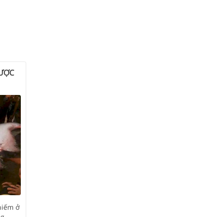
ĐƯỢC
hiếm ở
ng