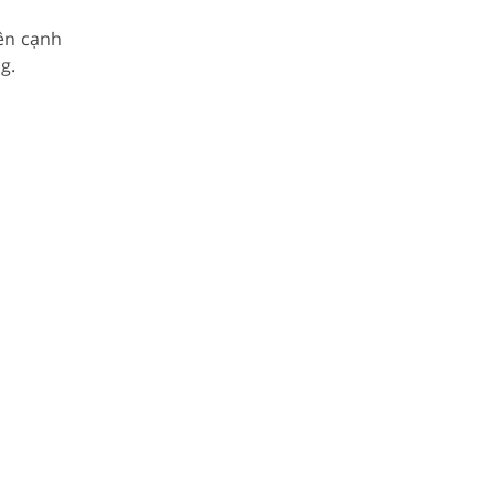
ên cạnh
g.