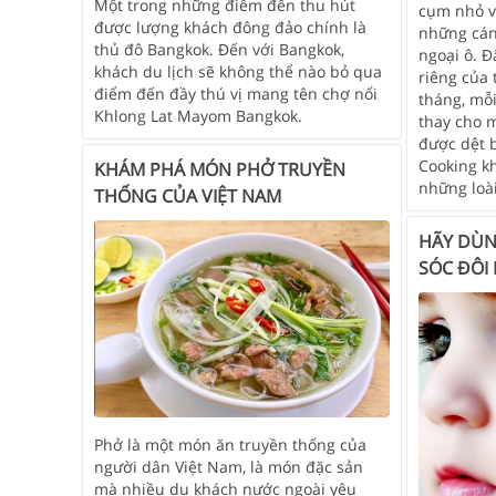
Một trong những điểm đến thu hút
cụm nhỏ 
được lượng khách đông đảo chính là
những cán
thủ đô Bangkok. Đến với Bangkok,
ngoại ô. Đ
khách du lịch sẽ không thể nào bỏ qua
riêng của
điểm đến đầy thú vị mang tên chợ nổi
tháng, mỗ
Khlong Lat Mayom Bangkok.
thay cho 
được dệt 
Cooking k
KHÁM PHÁ MÓN PHỞ TRUYỀN
những loài
THỐNG CỦA VIỆT NAM
HÃY DÙN
SÓC ĐÔI
Phở là một món ăn truyền thống của
người dân Việt Nam, là món đặc sản
mà nhiều du khách nước ngoài yêu