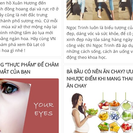
ven hồ Xuân Hương đến
h đồng hoang dại và rực rỡ ở
ây cũng là nét đắc trưng
 thành phố sương mù. Cứ mỗi
i mùa xứ xở thơ mộng này lại
Ngọc Trinh luôn là biểu tượng củ
mình những tấm áo lụa mới
đẹp, dáng vóc và sức khỏe, để cô 
bằng ngàn hoa. Hãy cùng VN
xinh đẹp này tỏa sáng hàng ngày
hám phá xem Đà Lạt có
công việc thì Ngọc Trinh đã áp d
 hoa gì nhé !
những cách sống, cách ăn uống v
động theo khoa học.
G “THỰC PHẨM” ĐỂ CHĂM
BÀ BẦU CÓ NÊN ĂN CHAY? ƯU
 MẮT CỦA BẠN
NHƯỢC ĐIỂM KHI MANG THAI
ĂN CHAY