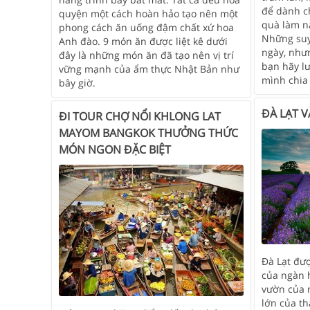
để dành c
quyện một cách hoàn hảo tạo nên một
quà làm n
phong cách ăn uống đậm chất xứ hoa
Những suy
Anh đào. 9 món ăn được liệt kê dưới
ngày, như
đây là những món ăn đã tạo nên vị trí
bạn hãy l
vững mạnh của ẩm thực Nhật Bản như
mình chia 
bây giờ.
ĐÀ LẠT 
ĐI TOUR CHỢ NỔI KHLONG LAT
MAYOM BANGKOK THƯỞNG THỨC
MÓN NGON ĐẶC BIỆT
Đà Lạt đư
của ngàn h
vườn của 
lớn của t