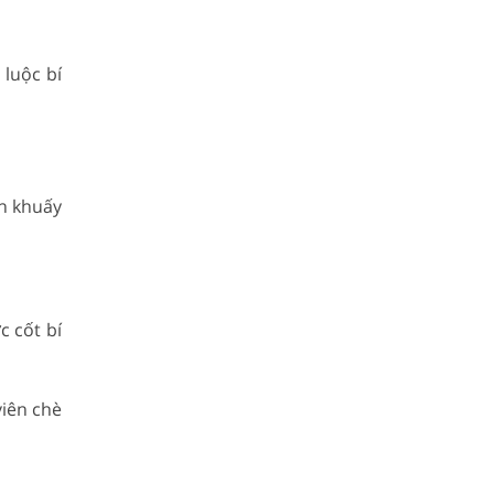
 luộc bí
ạn khuấy
c cốt bí
viên chè