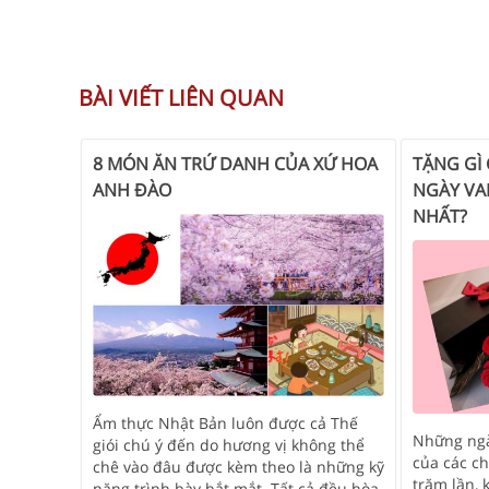
BÀI VIẾT LIÊN QUAN
8 MÓN ĂN TRỨ DANH CỦA XỨ HOA
TẶNG GÌ
ANH ĐÀO
NGÀY VA
NHẤT?
Ẩm thực Nhật Bản luôn được cả Thế
Những ngà
giói chú ý đến do hương vị không thể
của các ch
chê vào đâu được kèm theo là những kỹ
trăm lần, 
năng trình bày bắt mắt. Tất cả đều hòa