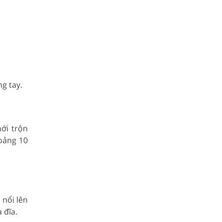
g tay.
ới trộn
oảng 10
 nổi lên
 đĩa.