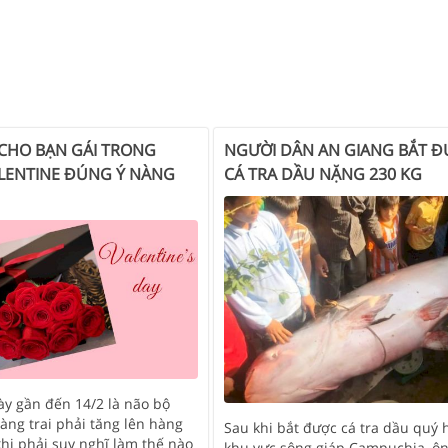
 CHO BẠN GÁI TRONG
NGƯỜI DÂN AN GIANG BẮT 
LENTINE ĐÚNG Ý NÀNG
CÁ TRA DẦU NẶNG 230 KG
y gần đến 14/2 là não bộ
àng trai phải tăng lên hàng
Sau khi bắt được cá tra dầu quý 
khi phải suy nghĩ làm thế nào
khu vực sông giáp Campuchia, ô