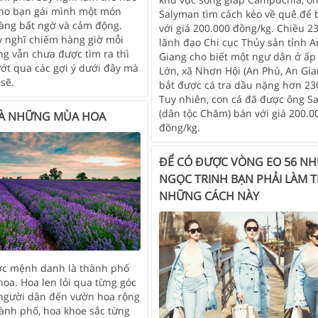
ho bạn gái mình một món
Salyman tìm cách kéo về quê để 
àng bất ngờ và cảm động.
với giá 200.000 đồng/kg. Chiều 23
 nghĩ chiếm hàng giờ mỗi
lãnh đạo Chi cục Thủy sản tỉnh A
ng vẫn chưa được tìm ra thì
Giang cho biết một ngư dân ở ấp
ướt qua các gợi ý dưới đây mà
Lớn, xã Nhơn Hội (An Phú, An Gia
sẽ.
bắt được cá tra dầu nặng hơn 230
Tuy nhiên, con cá đã được ông S
(dân tộc Chăm) bán với giá 200.0
VÀ NHỮNG MÙA HOA
đồng/kg.
ĐỂ CÓ ĐƯỢC VÒNG EO 56 N
NGỌC TRINH BẠN PHẢI LÀM 
NHỮNG CÁCH NÀY
ợc mệnh danh là thành phố
oa. Hoa len lỏi qua từng góc
người dân đến vườn hoa rộng
hành phố, hoa khoe sắc từng