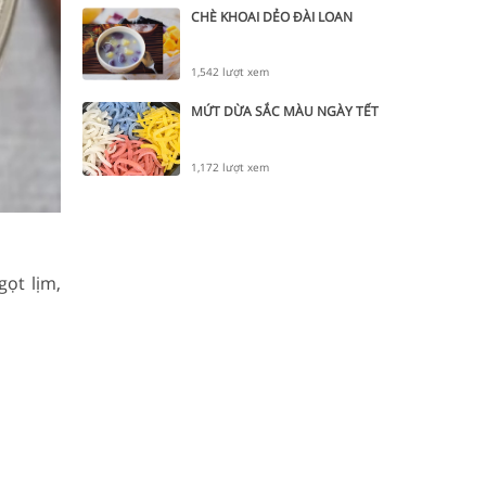
CHÈ KHOAI DẺO ĐÀI LOAN
1,542 lượt xem
MỨT DỪA SẮC MÀU NGÀY TẾT
1,172 lượt xem
gọt lịm,