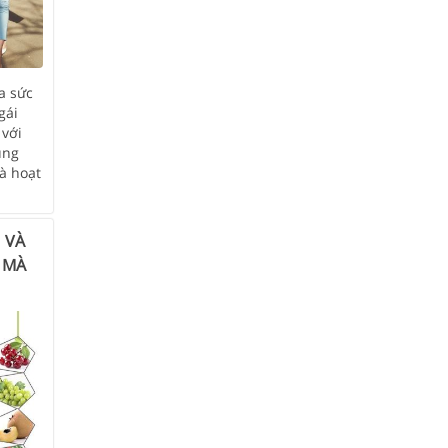
a sức
gái
 với
ụng
à hoạt
 VÀ
 MÀ