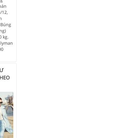
bán
/12,
n
 Búng
ng)
 kg.
alyman
00
HƯ
THEO