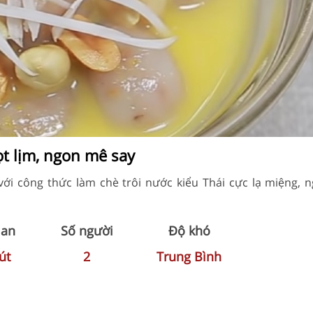
ọt lịm, ngon mê say
với công thức làm chè trôi nước kiểu Thái cực lạ miệng, n
ian
Số người
Độ khó
út
2
Trung Bình