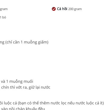
Cá hồi
 gram
200 gram
1 bó
ãng (chỉ cần 1 muỗng giấm)
ớc và 1 muỗng muối
chín thì vớt ra, giữ lại nước
ồi luộc cá (bạn có thể thêm nước lọc nếu nước luộc cá ít)
o vào nồi cháo khuấy đều