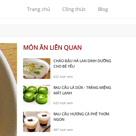
Trang chủ
Công thức
Blog
MÓN ĂN LIÊN QUAN
CHÁO ĐẬU HÀ LAN DINH DƯỠNG
CHO BÉ YÊU
622 lượt xem
RAU CÂU LÁ DỨA - TRÁNG MIỆNG
MÁT LẠNH
625 lượt xem
RAU CÂU HƯƠNG CÀ PHÊ THƠM
NGON
487 lượt xem