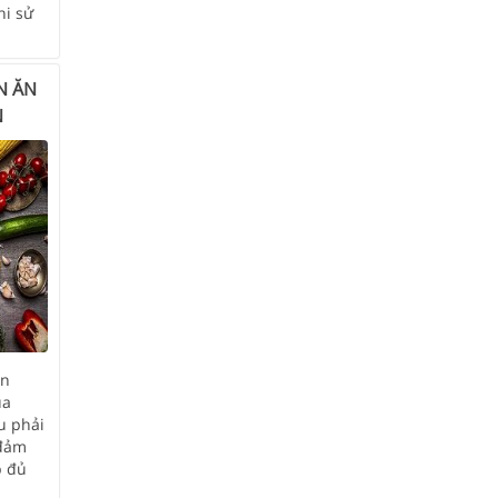
hi sử
N ĂN
N
ăn
ủa
u phải
 đảm
p đủ