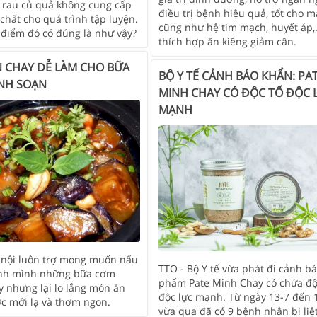
à rau củ quả không cung cấp
điều trị bệnh hiệu quả, tốt cho 
chất cho quá trình tập luyện.
cũng như hệ tim mạch, huyết áp
 điểm đó có đúng là như vậy?
thích hợp ăn kiêng giảm cân.
 CHAY DỄ LÀM CHO BỮA
BỘ Y TẾ CẢNH BÁO KHẨN: PA
NH SOẠN
MINH CHAY CÓ ĐỘC TỐ ĐỘC 
MẠNH
nội luôn trợ mong muốn nấu
TTO - Bộ Y tế vừa phát đi cảnh b
ình mình những bữa cơm
phẩm Pate Minh Chay có chứa độ
y nhưng lại lo lắng món ăn
độc lực mạnh. Từ ngày 13-7 đến 
c mới lạ và thơm ngon.
vừa qua đã có 9 bệnh nhân bị liệt