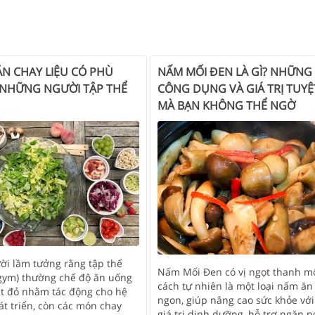
ĂN CHAY LIỆU CÓ PHÙ
NẤM MỐI ĐEN LÀ GÌ? NHỮNG
 NHỮNG NGƯỜI TẬP THỂ
CÔNG DỤNG VÀ GIÁ TRỊ TUYỆ
MÀ BẠN KHÔNG THỂ NGỜ
ời lầm tưởng rằng tập thể
Nấm Mối Đen có vị ngọt thanh m
 gym) thường chế độ ăn uống
cách tự nhiên là một loại nấm ăn 
hịt đỏ nhằm tác động cho hệ
ngon, giúp nâng cao sức khỏe với
t triển, còn các món chay
giá trị dinh dưỡng, hỗ trợ ngăn n