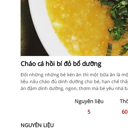
Cháo cá hồi bí đỏ bổ dưỡng
Đối những những bé kén ăn thì một bữa ăn là mộ
liệu nấu cháo đủ dinh dưỡng cho bé, hạn chế thấp
ăn đậm dinh dưỡng, ngon, thơm mà bé yêu nhà bạ
Nguyên liệu
Thờ
5
6
NGUYÊN LIỆU