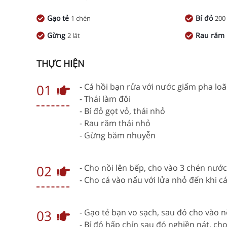
Gạo tẻ
Bí đỏ
1 chén
200
Gừng
Rau răm
2 lát
THỰC HIỆN
01
- Cá hồi bạn rửa với nước giấm pha lo
- Thái làm đôi
- Bí đỏ gọt vỏ, thái nhỏ
- Rau răm thái nhỏ
- Gừng băm nhuyễn
02
- Cho nồi lên bếp, cho vào 3 chén nư
- Cho cá vào nấu với lửa nhỏ đến khi cá 
03
- Gạo tẻ bạn vo sạch, sau đó cho vào n
- Bí đỏ hấp chín sau đó nghiền nát, ch