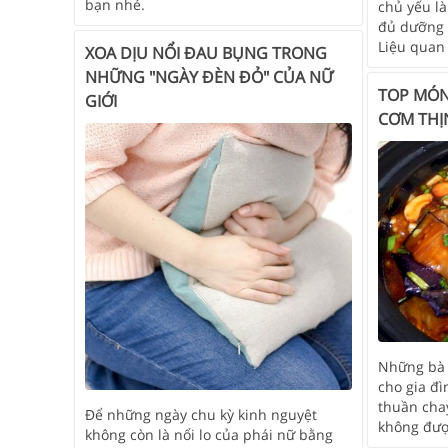
bạn nhé.
chủ yếu l
đủ dưỡng 
Liệu quan
XOA DỊU NỔI ĐAU BỤNG TRONG
NHỮNG "NGÀY ĐÈN ĐỎ" CỦA NỮ
TOP MÓN
GIỚI
CƠM THỊ
Những bà 
cho gia đ
thuần cha
Để những ngày chu kỳ kinh nguyệt
không đượ
không còn là nổi lo của phái nữ bằng