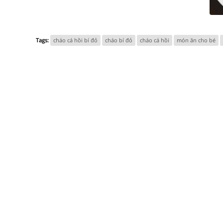
Tags:
cháo cá hồi bí đỏ
cháo bí đỏ
cháo cá hồi
món ăn cho bé