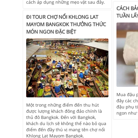
cách áp dụng những mẹo vặt sau đây.
CÁCH BẢ
TUẦN LẤ
ĐI TOUR CHỢ NỔI KHLONG LAT
MAYOM BANGKOK THƯỞNG THỨC
MÓN NGON ĐẶC BIỆT
Mua đậu ph
đây các c
Một trong những điểm đến thu hút
đậu phụ tố
được lượng khách đông đảo chính là
ngon như 
thủ đô Bangkok. Đến với Bangkok,
khách du lịch sẽ không thể nào bỏ qua
điểm đến đầy thú vị mang tên chợ nổi
Khlong Lat Mayom Bangkok.