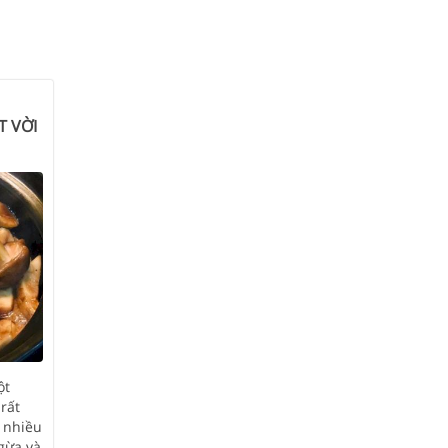
T VỜI
ột
rất
 nhiều
gừa và