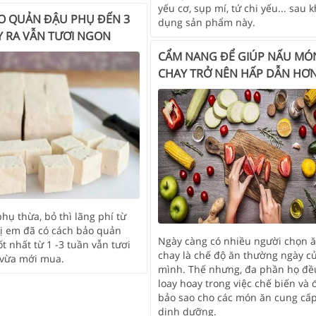
yếu cơ, sụp mí, tứ chi yếu... sau k
O QUẢN ĐẬU PHỤ ĐẾN 3
dụng sản phẩm này.
Y RA VẪN TƯƠI NGON
CẨM NANG ĐỂ GIÚP NẤU MÓ
CHAY TRỞ NÊN HẤP DẪN HƠ
ụ thừa, bỏ thì lãng phí từ
hị em đã có cách bảo quản
Ngày càng có nhiều người chọn 
t nhất từ 1 -3 tuần vẫn tươi
chay là chế độ ăn thường ngày c
vừa mới mua.
mình. Thế nhưng, đa phần họ đề
loay hoay trong việc chế biến và
bảo sao cho các món ăn cung cấ
dinh dưỡng.