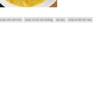
cháo cho trẻ nhỏ
cháo cá hồi bổ dưỡng
bé yêu
cháo bí đỏ bổ não