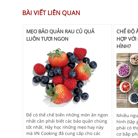
BÀI VIẾT LIÊN QUAN
MẸO BẢO QUẢN RAU CỦ QUẢ
CHẾ ĐỘ 
LUÔN TƯƠI NGON
HỢP VỚI
HÌNH?
Để có thể chế biến những món ăn ngon
Nhiều ngư
nhất cần phải biết các bảo quản chúng
hình (tập
tốt nhất. Hãy học những mẹo hay này
phải có t
mà VN Cooking đã cung cấp cho các
cơ bắp phá