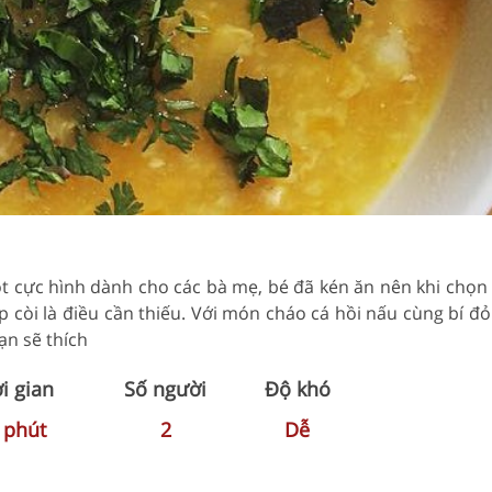
t cực hình dành cho các bà mẹ, bé đã kén ăn nên khi chọn
 còi là điều cần thiếu. Với món cháo cá hồi nấu cùng bí đ
n sẽ thích
i gian
Số người
Độ khó
0
phút
2
Dễ