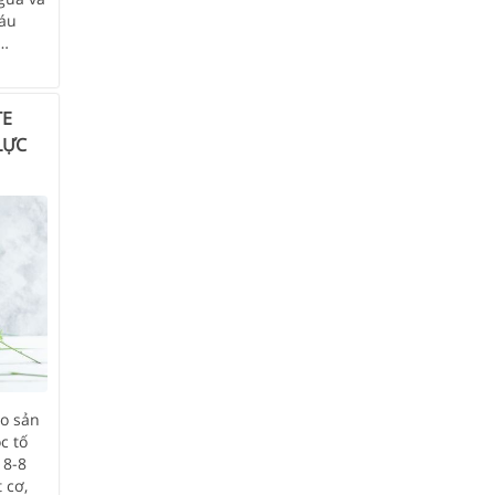
máu
,…
TE
LỰC
áo sản
c tố
18-8
 cơ,