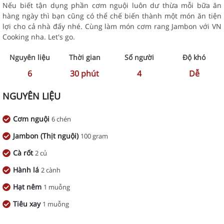
Nếu biết tận dụng phần cơm nguội luôn dư thừa mỗi bữa ăn
hàng ngày thì bạn cũng có thể chế biến thành một món ăn tiện
lợi cho cả nhà đấy nhé. Cùng làm món cơm rang Jambon với VN
Cooking nha. Let's go.
Nguyên liệu
Thời gian
Số người
Độ khó
6
30
phút
4
Dễ
NGUYÊN LIỆU
Cơm nguội
6 chén
Jambon (Thịt nguội)
100 gram
Cà rốt
2 củ
Hành lá
2 cành
Hạt nêm
1 muỗng
Tiêu xay
1 muỗng