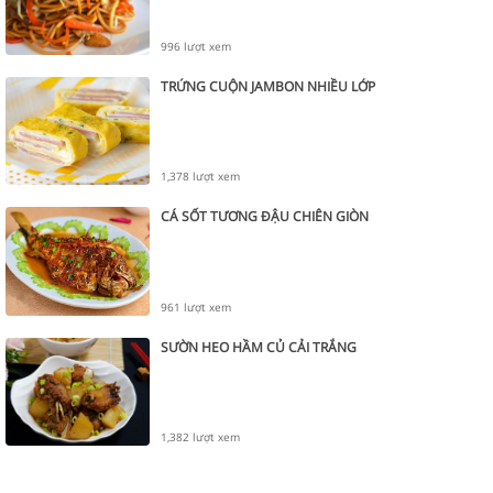
996 lượt xem
TRỨNG CUỘN JAMBON NHIỀU LỚP
1,378 lượt xem
CÁ SỐT TƯƠNG ĐẬU CHIÊN GIÒN
961 lượt xem
SƯỜN HEO HẦM CỦ CẢI TRẮNG
1,382 lượt xem