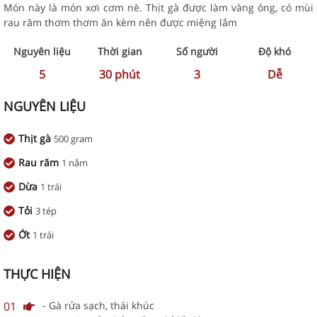
Món này là món xơi cơm nè. Thịt gà được làm vàng óng, có mùi
rau răm thơm thơm ăn kèm nên được miệng lắm
Nguyên liệu
Thời gian
Số người
Độ khó
5
30
phút
3
Dễ
NGUYÊN LIỆU
Thịt gà
500 gram
Rau răm
1 nắm
Dừa
1 trái
Tỏi
3 tép
Ớt
1 trái
THỰC HIỆN
01
- Gà rửa sạch, thái khúc