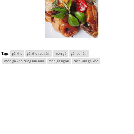
Tags:
gà kho
gà kho rau răm
món gà
gà rau răm
món gà kho cùng rau răm
món gà ngon
cách làm gà kho