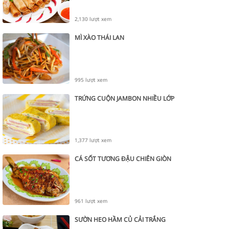
2,130 lượt xem
MÌ XÀO THÁI LAN
995 lượt xem
TRỨNG CUỘN JAMBON NHIỀU LỚP
1,377 lượt xem
CÁ SỐT TƯƠNG ĐẬU CHIÊN GIÒN
961 lượt xem
SƯỜN HEO HẦM CỦ CẢI TRẮNG