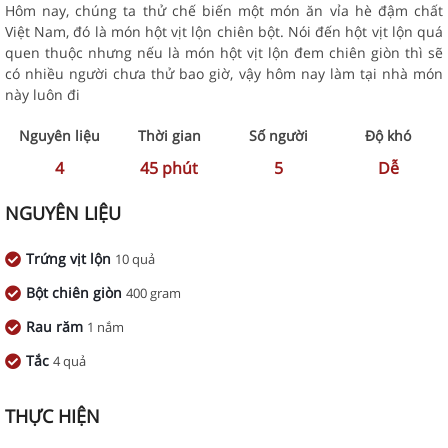
Hôm nay, chúng ta thử chế biến một món ăn vỉa hè đậm chất
Việt Nam, đó là món hột vịt lộn chiên bột. Nói đến hột vịt lộn quá
quen thuộc nhưng nếu là món hột vịt lộn đem chiên giòn thì sẽ
có nhiều người chưa thử bao giờ, vậy hôm nay làm tại nhà món
này luôn đi
Nguyên liệu
Thời gian
Số người
Độ khó
4
45
phút
5
Dễ
NGUYÊN LIỆU
Trứng vịt lộn
10 quả
Bột chiên giòn
400 gram
Rau răm
1 nắm
Tắc
4 quả
THỰC HIỆN