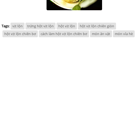
Tags:
vịt lộn
trứng hột vịt lộn
hột vịt lộn
hột vịt lộn chiên giòn
hột vịt lộn chiên bơ
cách làm hột vịt lộn chiên bơ
món ăn vặt
món vỉa hè