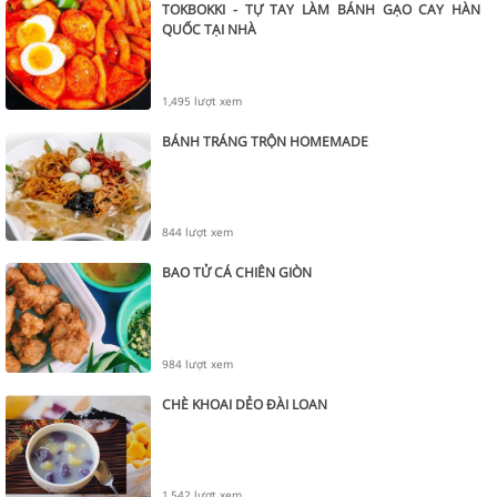
TOKBOKKI - TỰ TAY LÀM BÁNH GẠO CAY HÀN
QUỐC TẠI NHÀ
1,495 lượt xem
BÁNH TRÁNG TRỘN HOMEMADE
844 lượt xem
BAO TỬ CÁ CHIÊN GIÒN
984 lượt xem
CHÈ KHOAI DẺO ĐÀI LOAN
1,542 lượt xem