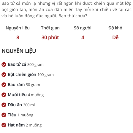
Bao tử cá món lạ nhưng vị rất ngon khi được chiên qua một lớp
bột giòn tan, món ăn của dân miền Tây mỗi khi chiều về tại các
vỉa hè luôn đông đúc người. Bạn thử chưa?
Nguyên liệu
Thời gian
Số người
Độ khó
8
30
phút
4
Dễ
NGUYÊN LIỆU
Bao tử cá
800 gram
Bột chiên giòn
100 gram
Rau răm
50 gram
Muối tiêu
4 muỗng
Dầu ăn
300 ml
Tiêu
1 muỗng
Hạt nêm
2 muỗng