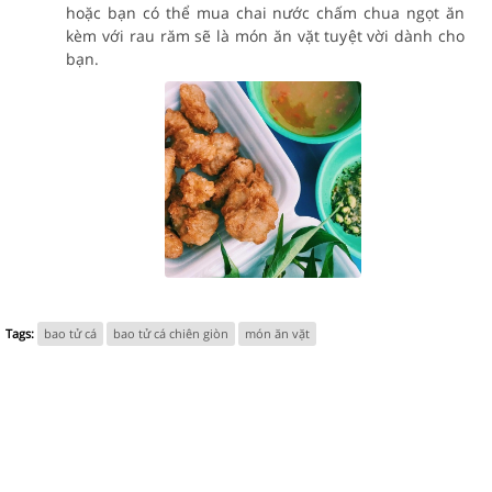
hoặc bạn có thể mua chai nước chấm chua ngọt ăn
kèm với rau răm sẽ là món ăn vặt tuyệt vời dành cho
bạn.
Tags:
bao tử cá
bao tử cá chiên giòn
món ăn vặt