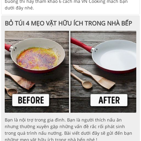
buông thì hãy tham khảo 6 cách mà VN Cooking mách bạn
dưới đây nhé.
BỎ TÚI 4 MẸO VẶT HỮU ÍCH TRONG NHÀ BẾP
Bạn là nội trợ trong gia đình. Bạn là người thích nấu ăn
nhưng thường xuyên gặp những vấn đề rắc rối phát sinh
trong quá trình nấu nướng. Bài viết dưới đây sẽ gửi đến bạn
những mẹo vặt hữu ích trong nhà bếp nhé !