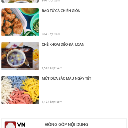
844 lượt xem
BAO TỬ CÁ CHIÊN GIÒN
984 lượt xem
CHÈ KHOAI DẺO ĐÀI LOAN
1,542 lượt xem
MỨT DỪA SẮC MÀU NGÀY TẾT
1,172 lượt xem
ĐÓNG GÓP NỘI DUNG