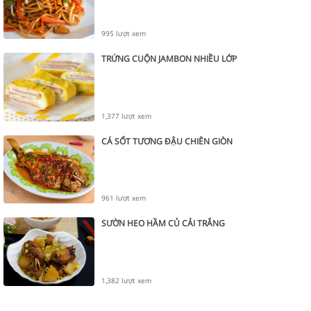
995 lượt xem
TRỨNG CUỘN JAMBON NHIỀU LỚP
1,377 lượt xem
CÁ SỐT TƯƠNG ĐẬU CHIÊN GIÒN
961 lượt xem
SƯỜN HEO HẦM CỦ CẢI TRẮNG
1,382 lượt xem