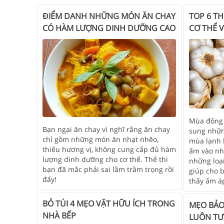
ĐIỂM DANH NHỮNG MÓN ĂN CHAY
TOP 6 T
CÓ HÀM LƯỢNG DINH DƯỠNG CAO
CƠ THỂ 
Mùa đông 
Bạn ngại ăn chay vì nghĩ rằng ăn chay
sung nhữn
chỉ gồm những món ăn nhạt nhẽo,
mùa lạnh 
thiếu hương vị, không cung cấp đủ hàm
ấm vào nh
lượng dinh dưỡng cho cơ thể. Thế thì
những loạ
bạn đã mắc phải sai lầm trầm trọng rồi
giúp cho 
đấy!
thấy ấm á
BỎ TÚI 4 MẸO VẶT HỮU ÍCH TRONG
MẸO BẢO
NHÀ BẾP
LUÔN TƯ