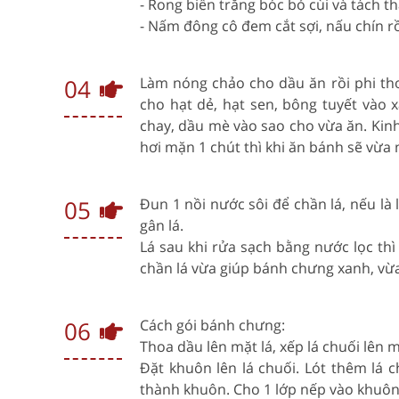
- Rong biển trắng bóc bỏ cùi và tách 
- Nấm đông cô đem cắt sợi, nấu chín rồ
04
Làm nóng chảo cho dầu ăn rồi phi th
cho hạt dẻ, hạt sen, bông tuyết vào 
chay, dầu mè vào sao cho vừa ăn. Ki
hơi mặn 1 chút thì khi ăn bánh sẽ vừa 
05
Đun 1 nồi nước sôi để chần lá, nếu là l
gân lá.
Lá sau khi rửa sạch bằng nước lọc thì
chần lá vừa giúp bánh chưng xanh, vừa
06
Cách gói bánh chưng:
Thoa dầu lên mặt lá, xếp lá chuối lên
Đặt khuôn lên lá chuối. Lót thêm lá 
thành khuôn. Cho 1 lớp nếp vào khuôn 