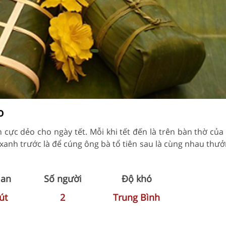
o
c dẻo cho ngày tết. Mỗi khi tết đến là trên bàn thờ của 
anh trước là để cúng ông bà tổ tiên sau là cùng nhau thư
ian
Số người
Độ khó
út
2
Trung Bình