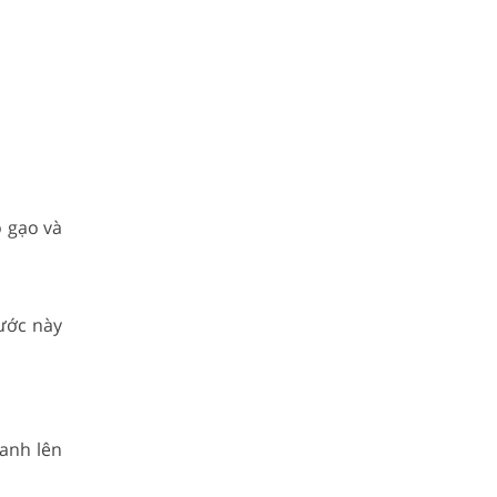
 gạo và
Bước này
anh lên