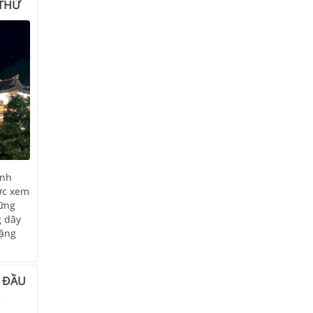
 THỬ
anh
ợc xem
hững
g dãy
tặng
I ĐẦU