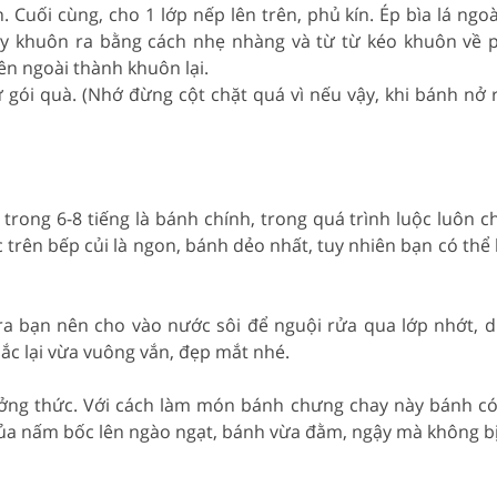
 Cuối cùng, cho 1 lớp nếp lên trên, phủ kín. Ép bìa lá ngo
 khuôn ra bằng cách nhẹ nhàng và từ từ kéo khuôn về ph
ên ngoài thành khuôn lại.
ư gói quà. (Nhớ đừng cột chặt quá vì nếu vậy, khi bánh nở 
trong 6-8 tiếng là bánh chính, trong quá trình luộc luôn 
rên bếp củi là ngon, bánh dẻo nhất, tuy nhiên bạn có thể 
ra bạn nên cho vào nước sôi để nguội rửa qua lớp nhớt, d
ắc lại vừa vuông vắn, đẹp mắt nhé.
ưởng thức. Với cách làm món bánh chưng chay này bánh c
ủa nấm bốc lên ngào ngạt, bánh vừa đằm, ngậy mà không bị