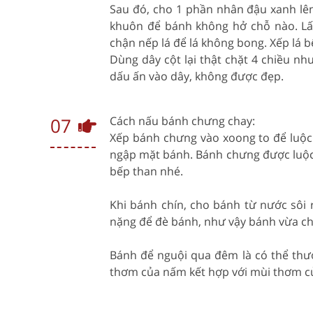
Sau đó, cho 1 phần nhân đậu xanh lên.
khuôn để bánh không hở chỗ nào. Lấy
chận nếp lá để lá không bong. Xếp lá b
Dùng dây cột lại thật chặt 4 chiều nh
dấu ấn vào dây, không được đẹp.
07
Cách nấu bánh chưng chay:
Xếp bánh chưng vào xoong to để luộc 
ngập mặt bánh. Bánh chưng được luộc t
bếp than nhé.
Khi bánh chín, cho bánh từ nước sôi 
nặng để đè bánh, như vậy bánh vừa ch
Bánh để nguội qua đêm là có thể th
thơm của nấm kết hợp với mùi thơm c