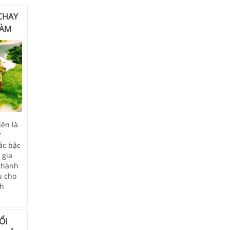
CHAY
LÀM
ên là
ự
ác bậc
 gia
thành
u cho
nh
ỔI