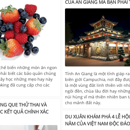
CỦA AN GIANG MÀ BẠN PHẢI
 chế biến những món ăn ngon
phải biết các bảo quản chúng
Tỉnh An Giang là một tỉnh giáp r
 Hãy học những mẹo hay này
biên giới Campuchia, nơi đây đư
king đã cung cấp cho các
là một vùng đât linh thiên với n
ngôi đền, chùa lâu đời hay nhữn
núi hùng vĩ mà thiên nhiên ban 
cho mảnh đất này.
NG QUE THỬ THAI VÀ
C KẾT QUẢ CHÍNH XÁC
DU XUÂN KHÁM PHÁ 4 LỄ HỘ
NĂM CỦA VIỆT NAM ĐỘC ĐÁO