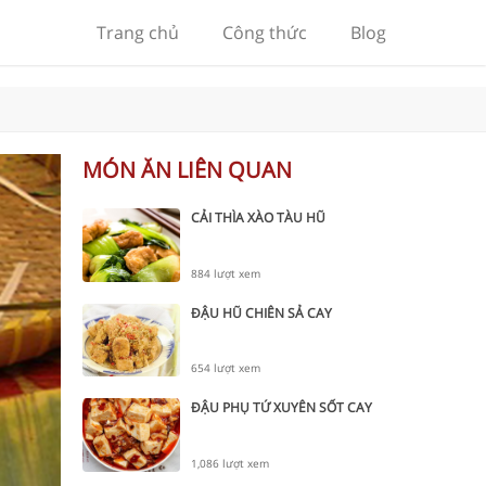
Trang chủ
Công thức
Blog
MÓN ĂN LIÊN QUAN
CẢI THÌA XÀO TÀU HŨ
884 lượt xem
ĐẬU HŨ CHIÊN SẢ CAY
654 lượt xem
ĐẬU PHỤ TỨ XUYÊN SỐT CAY
1,086 lượt xem