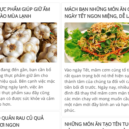
HỰC PHẨM GIÚP GIỮ ẤM
MÁCH BẠN NHỮNG MÓN ĂN 
VÀO MÙA LẠNH
NGÀY TẾT NGON MIỆNG, DỄ 
đang đến gần, bạn cần bổ
Vào ngày Tết, mâm cơm cúng tổ ti
g thực phẩm giữ ấm cho
rất quan trọng bởi nó thể hiện s
hiệu quả. Bên cạnh việc mặc
thành tâm của chúng ta đối với c
ững ngày lạnh, việc ăn
tiền bối đi trước. Ngày nay, nhiều
i thực phẩm sau đây cũng
đình đã thay thế mâm cơm mặn 
bạn có được sức khỏe và cảm
các món chay với mong muốn cầ
p hơn.
một năm mới đầy bình an và hạ
phúc.
 QUẢN RAU CỦ QUẢ
NHỮNG MÓN ĂN TẠO TÊN TU
ƠI NGON