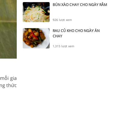
BÚN XÀO CHAY CHO NGÀY RẰM
926 lượt xem
RAU CỦ KHO CHO NGÀY ĂN
CHAY
1,315 lượt xem
mỗi gia
ởng thức