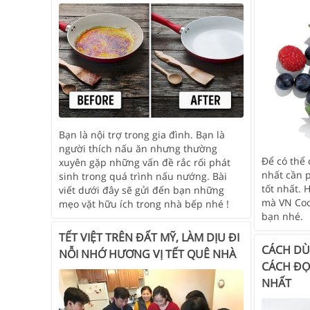
Bạn là nội trợ trong gia đình. Bạn là
người thích nấu ăn nhưng thường
Để có thể
xuyên gặp những vấn đề rắc rối phát
nhất cần 
sinh trong quá trình nấu nướng. Bài
tốt nhất.
viết dưới đây sẽ gửi đến bạn những
mà VN Coo
mẹo vặt hữu ích trong nhà bếp nhé !
bạn nhé.
TẾT VIỆT TRÊN ĐẤT MỸ, LÀM DỊU ĐI
CÁCH DÙ
NỖI NHỚ HƯƠNG VỊ TẾT QUÊ NHÀ
CÁCH ĐỌ
NHẤT