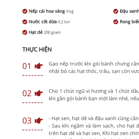
Nếp cái hoa vàng
Đậu xan
4 kg
Nước cốt dừa
Rong biể
0.2 lon
Hạt dẻ
200 gram
THỰC HIỆN
01
Gạo nếp trước khi gói bánh chưng cầ
nhặt bỏ các hạt thóc, trấu, sạn còn vươ
02
Cho 1 chút ngũ vị hương và 1 chút dầ
khi gần gói bánh bạn mới làm nhé, nế
03
- Hạt sen, hạt dẻ và đậu xanh cũng c
- Sau khi ngâm và làm sạch, cho hạt 
trên hạt dẻ và hạt sen, Khi hạt sen chí