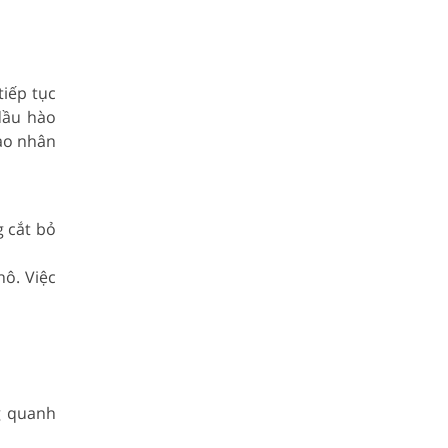
iếp tục
dầu hào
ào nhân
g cắt bỏ
hô. Việc
g quanh