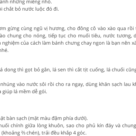
thành những miếng nhỏ.
i chắt bỏ nước luộc đó đi.
ơm gừng cùng ngũ vị hương, cho đông cô vào xào qua rồi t
xào chung cho nóng, tiếp tục cho muối tiêu, nước tương, 
nh nghiệm của cách làm bánh chưng chay ngon là bạn nên x
nhé.
á dong thì gọt bỏ gân, lá sen thì cắt tịt cuống, lá chuối cũn
 nhúng vào nước sôi rồi cho ra ngay, dùng khăn sạch lau k
 giúp lá mềm dễ gói.
 mặt bàn sạch (mặt màu đậm phía dưới).
chuối chính giữa lòng khuôn, sao cho phủ kín đáy và chun
(khoảng ⅔ chén), trải đều khắp 4 góc.