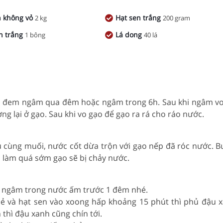
h không vỏ
Hạt sen trắng
2 kg
200 gram
n trắng
Lá dong
1 bông
40 lá
n đem ngâm qua đêm hoặc ngâm trong 6h. Sau khi ngâm vo
ng lại ở gạo. Sau khi vo gạo để gạo ra rá cho ráo nước.
u cùng muối, nước cốt dừa trộn với gạo nếp đã róc nước. 
u làm quá sớm gạo sẽ bị chảy nước.
ần ngâm trong nước ấm trước 1 đêm nhé.
dẻ và hạt sen vào xoong hấp khoảng 15 phút thì phủ đậu x
n thì đậu xanh cũng chín tới.