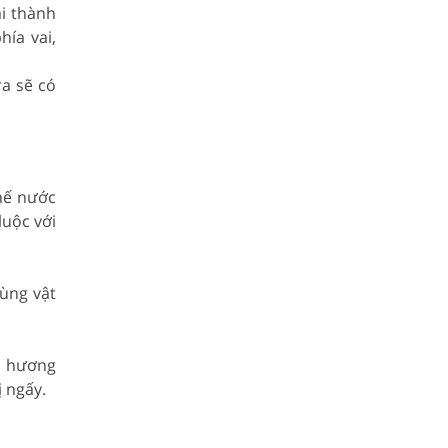
ài thành
ía vai,
ra sẽ có
chế nước
luộc với
ùng vật
ó hương
 ngấy.