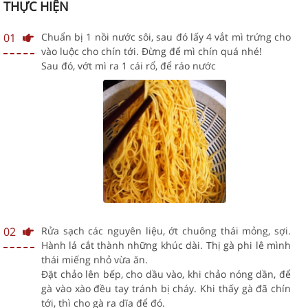
THỰC HIỆN
01
Chuẩn bị 1 nồi nước sôi, sau đó lấy 4 vắt mì trứng cho
vào luộc cho chín tới. Đừng để mì chín quá nhé!
Sau đó, vớt mì ra 1 cái rổ, để ráo nước
02
Rửa sạch các nguyên liệu, ớt chuông thái mỏng, sợi.
Hành lá cắt thành những khúc dài. Thị gà phi lê mình
thái miếng nhỏ vừa ăn.
Đặt chảo lên bếp, cho dầu vào, khi chảo nóng dần, để
gà vào xào đều tay tránh bị cháy. Khi thấy gà đã chín
tới, thì cho gà ra dĩa để đó.