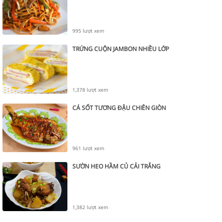
995 lượt xem
TRỨNG CUỘN JAMBON NHIỀU LỚP
1,378 lượt xem
CÁ SỐT TƯƠNG ĐẬU CHIÊN GIÒN
961 lượt xem
SƯỜN HEO HẦM CỦ CẢI TRẮNG
1,382 lượt xem