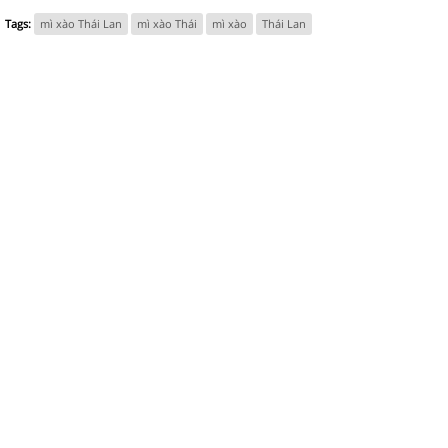
Tags:
mì xào Thái Lan
mì xào Thái
mì xào
Thái Lan