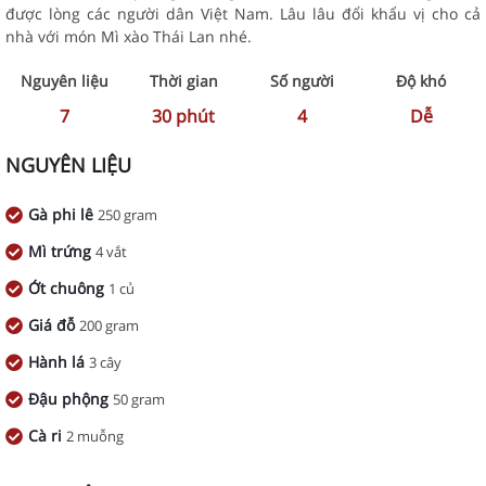
được lòng các người dân Việt Nam. Lâu lâu đổi khẩu vị cho cả
nhà với món Mì xào Thái Lan nhé.
Nguyên liệu
Thời gian
Số người
Độ khó
7
30
phút
4
Dễ
NGUYÊN LIỆU
Gà phi lê
250 gram
Mì trứng
4 vắt
Ớt chuông
1 củ
Giá đỗ
200 gram
Hành lá
3 cây
Đậu phộng
50 gram
Cà ri
2 muỗng