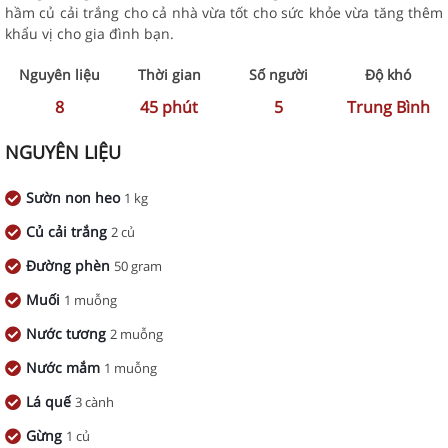
hầm củ cải trắng cho cả nhà vừa tốt cho sức khỏe vừa tăng thêm
khẩu vị cho gia đình bạn.
Nguyên liệu
Thời gian
Số người
Độ khó
8
45
phút
5
Trung Bình
NGUYÊN LIỆU
Sườn non heo
1 kg
Củ cải trắng
2 củ
Đường phèn
50 gram
Muối
1 muỗng
Nước tương
2 muỗng
Nước mắm
1 muỗng
Lá quế
3 cành
Gừng
1 củ