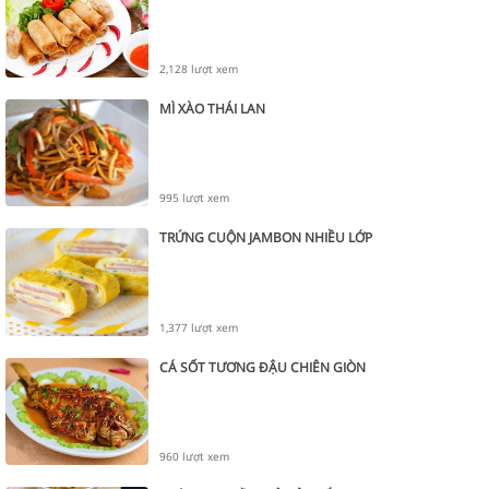
2,128 lượt xem
MÌ XÀO THÁI LAN
995 lượt xem
TRỨNG CUỘN JAMBON NHIỀU LỚP
1,377 lượt xem
CÁ SỐT TƯƠNG ĐẬU CHIÊN GIÒN
960 lượt xem