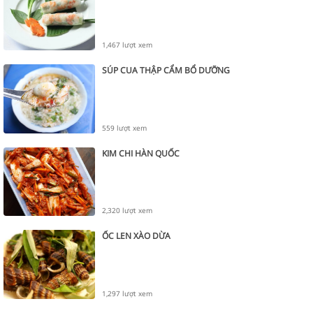
1,467 lượt xem
SÚP CUA THẬP CẨM BỔ DƯỠNG
559 lượt xem
KIM CHI HÀN QUỐC
2,320 lượt xem
ỐC LEN XÀO DỪA
1,297 lượt xem