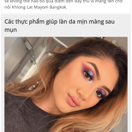
sẽ không thể nào bỏ qua điểm đến đầy thú vị mang tên chợ
nổi Khlong Lat Mayom Bangkok.
Các thực phẩm giúp làn da mịn màng sau
mụn