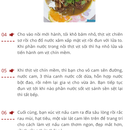
04
Cho vào nồi mới hành, tỏi khô băm nhỏ, thịt vịt chiên
sơ rồi cho đổ nước xâm xấp mặt vịt rồi đun với lửa to.
Khi phần nước trong nồi thịt vịt sôi thì hạ nhỏ lửa và
tiến hành om vịt chín mềm.
05
Khi thịt vịt chín mềm, thì bạn cho vỏ cam sên đường,
nước cam, 3 thìa canh nước cốt dừa, hỗn hợp nước
bột đao, rồi nêm lại gia vị cho vừa ăn. Bạn tiếp tục
đun vịt tới khi nào phần nước sốt vịt sánh sền sệt lại
thì tất bếp.
06
Cuối cùng, bạn xúc vịt nấu cam ra đĩa sâu lòng rồi rắc
rau mùi, hạt tiêu, một vài lát cam lên trên để trang trí
cho cách làm vịt nấu cam thơm ngon, đẹp mắt hơn,