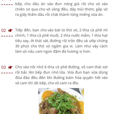
bếp, cho dầu ăn vào đun nóng già rồi cho vịt vào
chiên sơ qua cho vịt vàng đều, dậy mùi thơm, gắp vịt
ra giấy thấm dầu rồi chặt thành từng miếng vừa ăn.
02
Tiếp đến, bạn cho vào bát to thịt vịt, 2 thìa cà phê mì
chính, 1 thìa cà phê muối, 2 thìa nước mắm, 1 thìa hạt
tiêu xay, ớt thái vát, đường rồi trộn đều và ướp chừng
30 phút cho thịt vịt ngấm gia vị. Làm như vậy cách
làm vịt nấu cam ngon đậm đà hương vị hơn.
03
Cho vào nồi nhỏ 6 thìa cà phê đường, vỏ cam thái sợi
rồi bắc lên bếp đun nhỏ lửa. Vừa đun bạn vừa dùng
đũa đảo đều đến khi đường bám hòa quyện hết vào
vỏ cam thì tắt bếp, cho vỏ cam ra đĩa.