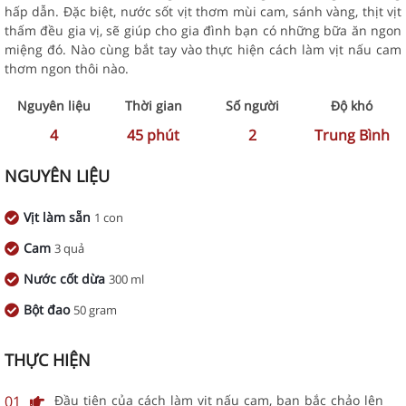
hấp dẫn. Đặc biệt, nước sốt vịt thơm mùi cam, sánh vàng, thịt vịt
thấm đều gia vị, sẽ giúp cho gia đình bạn có những bữa ăn ngon
miệng đó. Nào cùng bắt tay vào thực hiện cách làm vịt nấu cam
thơm ngon thôi nào.
Nguyên liệu
Thời gian
Số người
Độ khó
4
45
phút
2
Trung Bình
NGUYÊN LIỆU
Vịt làm sẵn
1 con
Cam
3 quả
Nước cốt dừa
300 ml
Bột đao
50 gram
THỰC HIỆN
01
Đầu tiên của cách làm vịt nấu cam, bạn bắc chảo lên