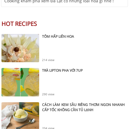
Cooking khám phá xem Đà Lạt có những loài hoa gì nhé !
HOT RECIPES
TÔM HẤP LIÊN HOA
214 view
TRÀ LIPTON PHA VỚI 7UP
290 view
CÁCH LÀM KEM SẦU RIÊNG THƠM NGON NHANH
CẤP TỐC KHÔNG CẦN TỦ LẠNH
204 view