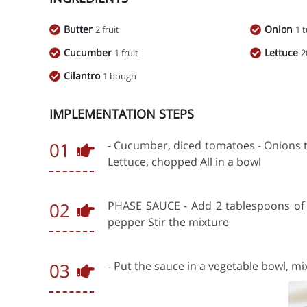
Butter
Onion
2 fruit
1 
Cucumber
Lettuce
1 fruit
2
Cilantro
1 bough
IMPLEMENTATION STEPS
01
- Cucumber, diced tomatoes - Onions th
Lettuce, chopped All in a bowl
02
PHASE SAUCE - Add 2 tablespoons of oli
pepper Stir the mixture
03
- Put the sauce in a vegetable bowl, mi