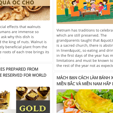
cial effects that walnuts
Vietnam has traditions to celebra
humans are immense so
which are still preserved. The
ask why this dish is
grandparents taught that &quot;
 the king of nuts. Walnut is
is a sacred church, there is abst
ly beneficial plant from the
in linen&quot;, so eating and dri
e roots of each tree brings its
in the first days of the year has 
.
limitations and must be known to
the rest of the year not as expect
HES PREPARED FROM
E RESERVED FOR WORLD
MÁCH BẠN CÁCH LÀM BÁNH 
MIỀN BẮC VÀ MIỀN NAM HẤP