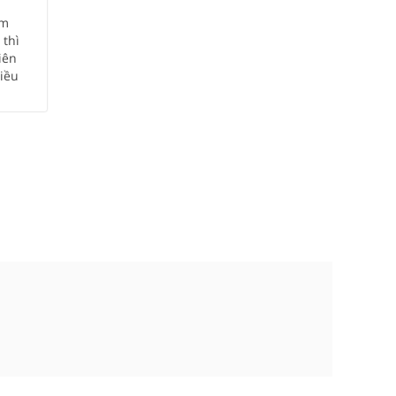
ăm
thì
iên
iều