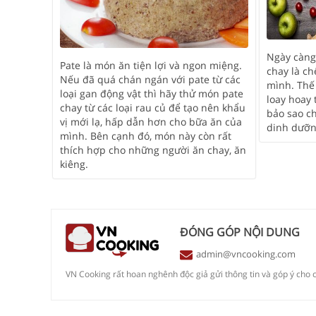
Ngày càng
Pate là món ăn tiện lợi và ngon miệng.
chay là c
Nếu đã quá chán ngán với pate từ các
mình. Thế
loại gan động vật thì hãy thử món pate
loay hoay 
chay từ các loại rau củ để tạo nên khẩu
bảo sao c
vị mới lạ, hấp dẫn hơn cho bữa ăn của
dinh dưỡn
mình. Bên cạnh đó, món này còn rất
thích hợp cho những người ăn chay, ăn
kiêng.
ĐÓNG GÓP NỘI DUNG
admin@vncooking.com
VN Cooking rất hoan nghênh độc giả gửi thông tin và góp ý cho c