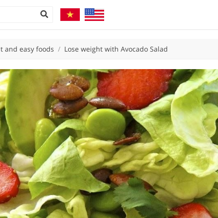
t and easy foods
/
Lose weight with Avocado Salad