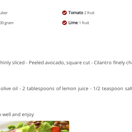
Tomato
tuber
2 fruit
Lime
00 gram
1 fruit
inly sliced - Peeled avocado, square cut - Cilantro finely c
ve oil - 2 tablespoons of lemon juice - 1/2 teaspoon salt 
x well and enjoy