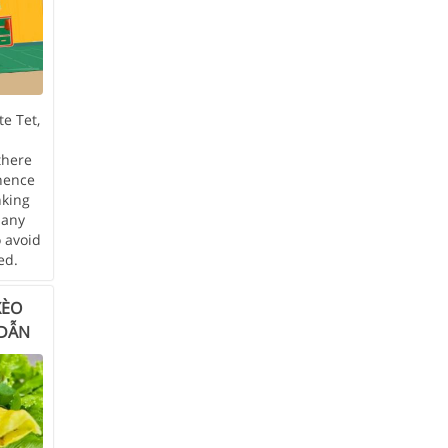
te Tet,
there
inence
nking
many
 avoid
ed.
XÈO
 DẪN