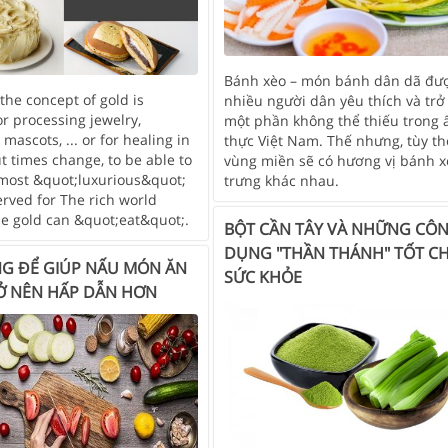
Bánh xèo – món bánh dân dã đư
 the concept of gold is
nhiều người dân yêu thích và trở
or processing jewelry,
một phần không thể thiếu trong
 mascots, ... or for healing in
thực Việt Nam. Thế nhưng, tùy th
ut times change, to be able to
vùng miền sẽ có hương vị bánh x
 most &quot;luxurious&quot;
trưng khác nhau.
rved for The rich world
me gold can &quot;eat&quot;.
BỘT CẦN TÂY VÀ NHỮNG CÔ
DỤNG "THẦN THÁNH" TỐT C
G ĐỂ GIÚP NẤU MÓN ĂN
SỨC KHỎE
Ở NÊN HẤP DẪN HƠN