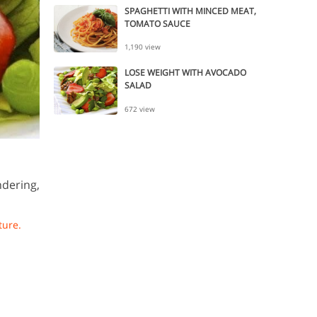
SPAGHETTI WITH MINCED MEAT,
TOMATO SAUCE
1,190 view
LOSE WEIGHT WITH AVOCADO
SALAD
672 view
ndering,
ture.