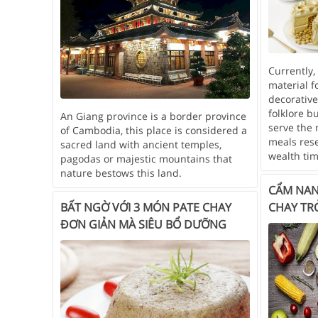
Currently,
material f
decorative
folklore b
An Giang province is a border province
serve the
of Cambodia, this place is considered a
meals rese
sacred land with ancient temples,
wealth ti
pagodas or majestic mountains that
nature bestows this land.
CẨM NAN
CHAY TR
BẤT NGỜ VỚI 3 MÓN PATE CHAY
ĐƠN GIẢN MÀ SIÊU BỔ DƯỠNG