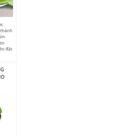
ợc
 thành
 ẩm
eo
èo đặc
NG
HO