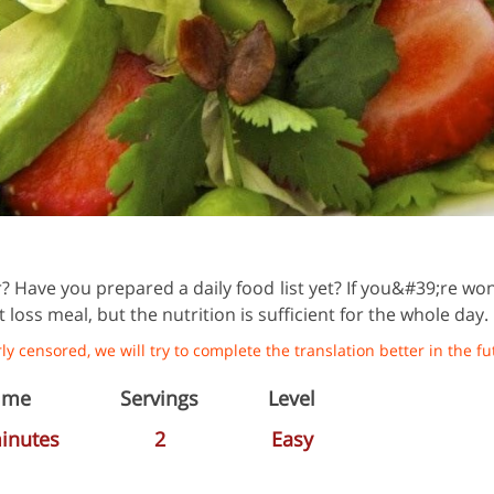
r? Have you prepared a daily food list yet? If you&#39;re wo
 loss meal, but the nutrition is sufficient for the whole day.
y censored, we will try to complete the translation better in the fu
ime
Servings
Level
inutes
2
Easy