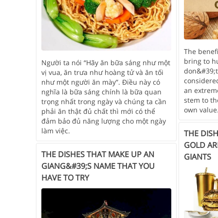
The benefi
bring to 
Người ta nói “Hãy ăn bữa sáng như một
don&#39;t 
vị vua, ăn trưa như hoàng tử và ăn tối
considered
như một người ăn mày”. Điều này có
an extreme
nghĩa là bữa sáng chính là bữa quan
stem to th
trọng nhất trong ngày và chúng ta cần
own value
phải ăn thật đủ chất thì mới có thể
đảm bảo đủ năng lượng cho một ngày
làm việc.
THE DIS
GOLD AR
THE DISHES THAT MAKE UP AN
GIANTS
GIANG&#39;S NAME THAT YOU
HAVE TO TRY