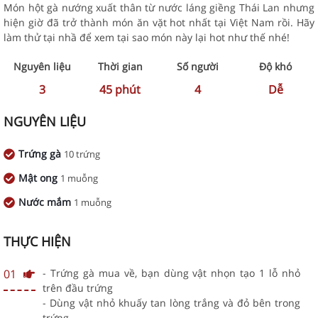
Món hột gà nướng xuất thân từ nước láng giềng Thái Lan nhưng
hiện giờ đã trở thành món ăn vặt hot nhất tại Việt Nam rồi. Hãy
làm thử tại nhầ để xem tại sao món này lại hot như thế nhé!
Nguyên liệu
Thời gian
Số người
Độ khó
3
45
phút
4
Dễ
NGUYÊN LIỆU
Trứng gà
10 trứng
Mật ong
1 muỗng
Nước mắm
1 muỗng
THỰC HIỆN
01
- Trứng gà mua về, bạn dùng vật nhọn tạo 1 lỗ nhỏ
trên đầu trứng
- Dùng vật nhỏ khuấy tan lòng trắng và đỏ bên trong
trứng