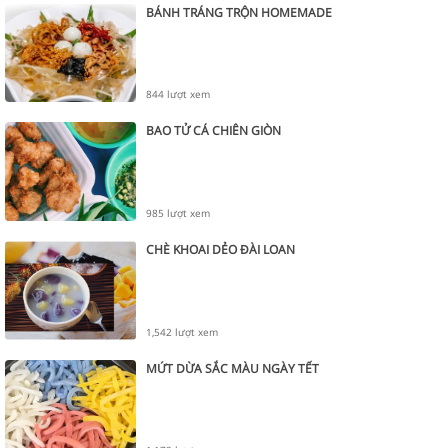
BÁNH TRÁNG TRỘN HOMEMADE
844 lượt xem
BAO TỬ CÁ CHIÊN GIÒN
985 lượt xem
CHÈ KHOAI DẺO ĐÀI LOAN
1,542 lượt xem
MỨT DỪA SẮC MÀU NGÀY TẾT