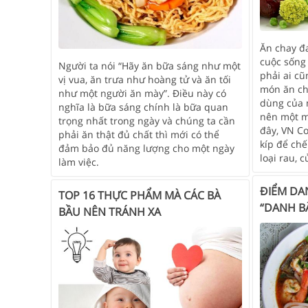
Ăn chay đ
cuộc sống
Người ta nói “Hãy ăn bữa sáng như một
phải ai c
vị vua, ăn trưa như hoàng tử và ăn tối
món ăn ch
như một người ăn mày”. Điều này có
dùng của 
nghĩa là bữa sáng chính là bữa quan
nên một m
trọng nhất trong ngày và chúng ta cần
đây, VN Co
phải ăn thật đủ chất thì mới có thể
kíp để ch
đảm bảo đủ năng lượng cho một ngày
loại rau, 
làm việc.
ĐIỂM D
TOP 16 THỰC PHẨM MÀ CÁC BÀ
“DANH B
BẦU NÊN TRÁNH XA