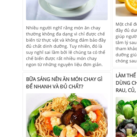
Một chế đ
Nhiều người nghĩ rằng món ăn chay
đầy đủ dưỡ
thường không đa dạng vì chỉ được chế
giúp ngườ
biến từ thực vật và không đảm bảo đầy
tâm lý sau
đủ chất dinh dưỡng. Tuy nhiên, đó là
tham khảo
suy nghĩ sai lầm bởi lẽ chúng ta có thể
dưỡng giú
chế biến được rất nhiều món chay
chóng sau
ngon từ những nguyên liệu đơn giản.
LÀM THẾ
BỮA SÁNG NÊN ĂN MÓN CHAY GÌ
DÙNG CH
ĐỂ NHANH VÀ ĐỦ CHẤT?
RAU, CỦ,