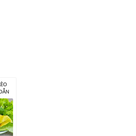
XÈO
 DẪN