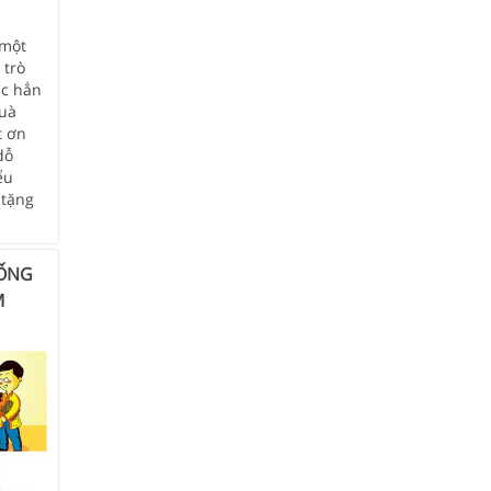
 một
 trò
ắc hẳn
uà
t ơn
dỗ
ểu
 tặng
ỐNG
M