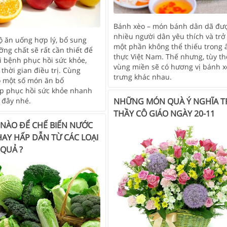
Bánh xèo – món bánh dân dã đư
nhiều người dân yêu thích và trở
ộ ăn uống hợp lý, bổ sung
một phần không thể thiếu trong
ng chất sẽ rất cần thiết để
thực Việt Nam. Thế nhưng, tùy th
i bệnh phục hồi sức khỏe,
vùng miền sẽ có hương vị bánh x
 thời gian điều trị. Cùng
trưng khác nhau.
 một số món ăn bổ
p phục hồi sức khỏe nhanh
NHỮNG MÓN QUÀ Ý NGHĨA TR
 đây nhé.
THẦY CÔ GIÁO NGÀY 20-11
 NÀO ĐỂ CHẾ BIẾN NƯỚC
AY HẤP DẪN TỪ CÁC LOẠI
 QUẢ ?