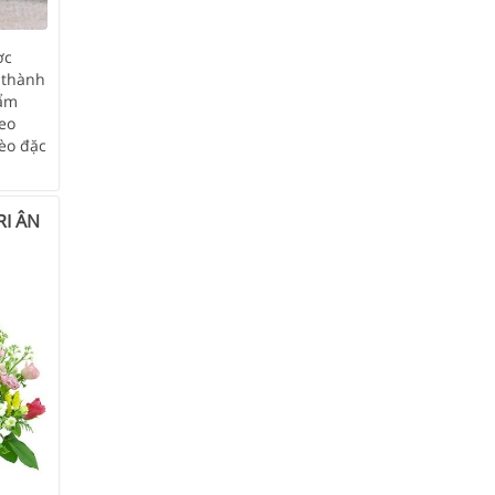
ợc
 thành
 ẩm
eo
èo đặc
I ÂN