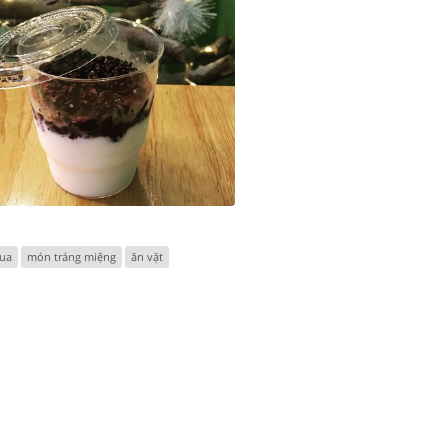
hua
món tráng miệng
ăn vặt