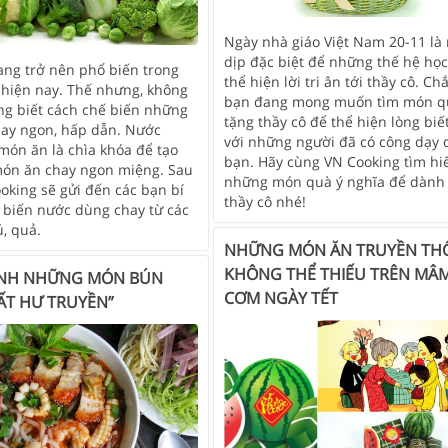
Ngày nhà giáo Việt Nam 20-11 là
dịp đặc biệt để những thế hệ học
ang trở nên phổ biến trong
thể hiện lời tri ân tới thầy cô. Ch
 hiện nay. Thế nhưng, không
bạn đang mong muốn tìm món q
ũng biết cách chế biến những
tặng thầy cô để thể hiện lòng biế
ay ngon, hấp dẫn. Nước
với những người đã có công dạy 
món ăn là chìa khóa để tạo
bạn. Hãy cùng VN Cooking tìm hi
ón ăn chay ngon miệng. Sau
những món quà ý nghĩa để dành
oking sẽ gửi đến các bạn bí
thầy cô nhé!
ế biến nước dùng chay từ các
củ, quả.
NHỮNG MÓN ĂN TRUYỀN TH
KHÔNG THỂ THIẾU TRÊN MÂ
ANH NHỮNG MÓN BÚN
CƠM NGÀY TẾT
ẤT HƯ TRUYỀN”