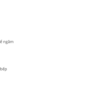
thể ngâm
 bếp