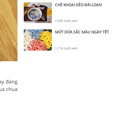
CHÈ KHOAI DẺO ĐÀI LOAN
1,545 lượt xem
MỨT DỪA SẮC MÀU NGÀY TẾT
1,174 lượt xem
ay đang
hua chua