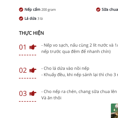
Nếp cẩm
Sữa chu
200 gram
Lá dứa
3 lá
THỰC HIỆN
01
- Nếp vo sạch, nấu cùng 2 lít nước và
nếp trước qua đêm để nhanh chín)
02
- Cho lá dứa vào nồi nếp
- Khuấy đều, khi nếp sánh lại thì cho
03
- Cho nếp ra chén, chang sữa chua lên 
Và ăn thôi