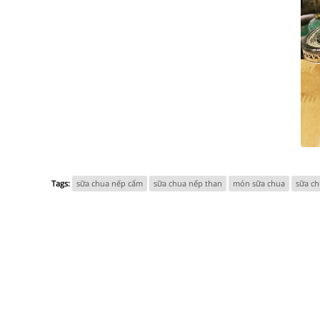
Tags:
sữa chua nếp cẩm
sữa chua nếp than
món sữa chua
sữa c