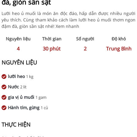
đà, giòn sần sật
Lưỡi heo ủ muối là món ăn độc đáo, hấp dẫn được nhiều người
yêu thích. Cùng tham khảo cách làm lưỡi heo ủ muối thơm ngon
đậm đà, giòn sần sật nhé! Xem nhanh
Nguyên liệu
Thời gian
Số người
Độ khó
4
30
phút
2
Trung Bình
NGUYÊN LIỆU
lưỡi heo
1 kg
Nước
2 lít
gia vị ủ muối
1 gam
Hành tím, gừng
1 củ
THỰC HIỆN