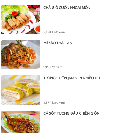
CHẢ GIÒ CUỐN KHOAI MÔN
2,128 lượt xem
MÌ XÀO THÁI LAN
995 lượt xem
TRỨNG CUỘN JAMBON NHIỀU LỚP
1,377 lượt xem
CÁ SỐT TƯƠNG ĐẬU CHIÊN GIÒN