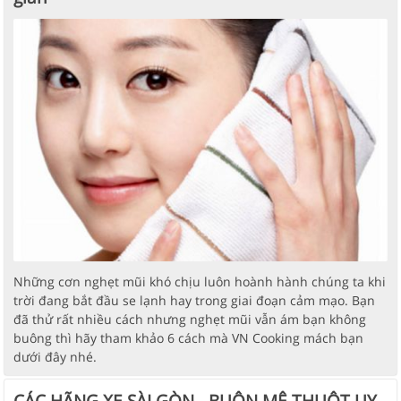
Những cơn nghẹt mũi khó chịu luôn hoành hành chúng ta khi
trời đang bắt đầu se lạnh hay trong giai đoạn cảm mạo. Bạn
đã thử rất nhiều cách nhưng nghẹt mũi vẫn ám bạn không
buông thì hãy tham khảo 6 cách mà VN Cooking mách bạn
dưới đây nhé.
CÁC HÃNG XE SÀI GÒN - BUÔN MÊ THUỘT UY