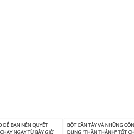
DO ĐỂ BẠN NÊN QUYẾT
BỘT CẦN TÂY VÀ NHỮNG CÔ
 CHAY NGAY TỪ BÂY GIỜ
DỤNG "THẦN THÁNH" TỐT C