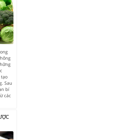
rong
không
những
c
 tạo
g. Sau
ạn bí
ừ các
ƯỢC