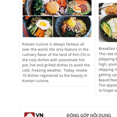
Korean cuisine is always famous all
Breakfast 
over the world, the only feature in the
The rate o
culinary flavor of the land of Kim Chi is
(skipping 
the cozy dishes with passionate hot
high, youn
pot, hot and grilled dishes to avoid the
skipping m
cold. freezing weather. Today, review
getting up
10 dishes registered so the beauty in
&quot;fear
Korean cuisine.
The oppos
to forget 
ĐÓNG GÓP NỘI DUNG