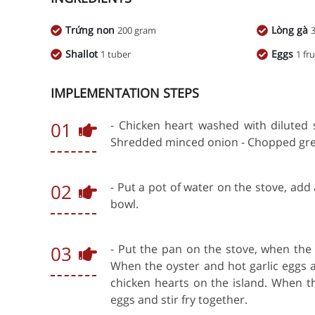
Trứng non
Lòng gà
200 gram
Shallot
Eggs
1 tuber
1 fru
IMPLEMENTATION STEPS
01
- Chicken heart washed with diluted 
Shredded minced onion - Chopped gr
02
- Put a pot of water on the stove, add a
bowl.
03
- Put the pan on the stove, when the o
When the oyster and hot garlic eggs ar
chicken hearts on the island. When t
eggs and stir fry together.