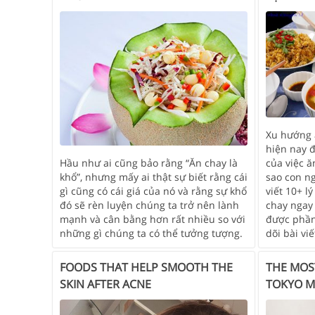
Xu hướng 
hiện nay đ
của việc ă
Hầu như ai cũng bảo rằng “Ăn chay là
sao con ng
khổ”, nhưng mấy ai thật sự biết rằng cái
viết 10+ l
gì cũng có cái giá của nó và rằng sự khổ
chay ngay 
đó sẽ rèn luyện chúng ta trở nên lành
được phần
mạnh và cân bằng hơn rất nhiều so với
dõi bài vi
những gì chúng ta có thể tưởng tượng.
THE MOS
FOODS THAT HELP SMOOTH THE
TOKYO M
SKIN AFTER ACNE