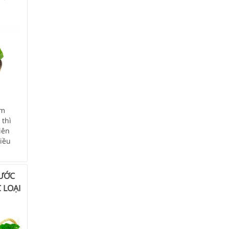
ăm
thì
iên
iều
NƯỚC
 LOẠI