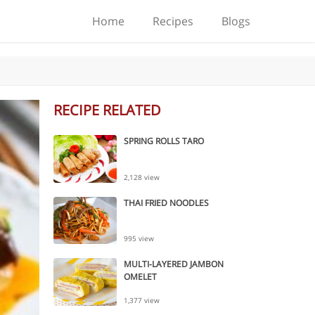
Home
Recipes
Blogs
RECIPE RELATED
SPRING ROLLS TARO
2,128 view
THAI FRIED NOODLES
995 view
MULTI-LAYERED JAMBON
OMELET
1,377 view