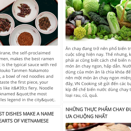
Ăn chay đang trở nên phổ biến t
rane, the self-proclaimed
cuộc sống hiện nay. Thế nhưng, 
amen, makes the best ramen
phải ai cũng biết cách chế biến 
t is the typical sauce with red
món ăn chay ngon, hấp dẫn. Nướ
 Mouko Tanmen Nakamoto
dùng của món ăn là chìa khóa để
, a bowl of red noodles and
nên một món ăn chay ngon miện
aste the first piece, your
đây, VN Cooking sẽ gửi đến các b
s like it&#39;s fiery. Noodle
kíp để chế biến nước dùng chay t
icknamed &quot;the most
loại rau, củ, quả.
les legend in the city&quot;.
NHỮNG THỰC PHẨM CHAY Đ
ST DISHES MAKE A NAME
ƯA CHUỘNG NHẤT
HEARTS OF VIETNAMESE