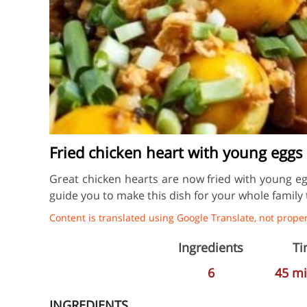
Fried chicken heart with young eggs
Great chicken hearts are now fried with young egg
guide you to make this dish for your whole family 
Content is translated using Google Translate, not properl
Ingredients
Ti
6
45
mi
INGREDIENTS