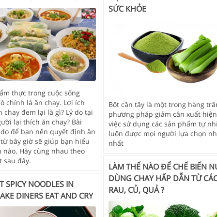
SỨC KHỎE
ẩm thực trong cuộc sống
ó chính là ăn chay. Lợi ích
Bột cần tây là một trong hàng tr
n chay đem lại là gì? Lý do tại
phương pháp giảm cân xuất hiện 
ười lại thích ăn chay? Bài
việc sử dụng các sản phẩm tự nh
ý do để bạn nên quyết định ăn
luôn được mọi người lựa chọn nh
từ bây giờ sẽ giúp bạn hiểu
nhất
 nào. Hãy cùng nhau theo
ết sau đây.
LÀM THẾ NÀO ĐỂ CHẾ BIẾN 
DÙNG CHAY HẤP DẪN TỪ CÁC
T SPICY NOODLES IN
RAU, CỦ, QUẢ ?
AKE DINERS EAT AND CRY