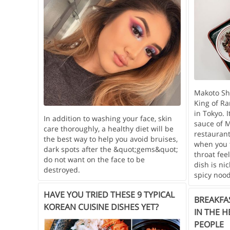
Makoto Shi
King of R
in Tokyo. I
In addition to washing your face, skin
sauce of
care thoroughly, a healthy diet will be
restaurant
the best way to help you avoid bruises,
when you t
dark spots after the &quot;gems&quot;
throat feel
do not want on the face to be
dish is n
destroyed.
spicy nood
HAVE YOU TRIED THESE 9 TYPICAL
BREAKFA
KOREAN CUISINE DISHES YET?
IN THE 
PEOPLE