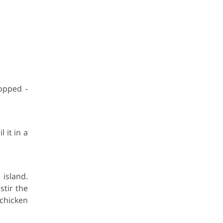
hopped -
 it in a
 island.
stir the
 chicken