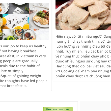
Hiện nay, có rất nhiều người đan
hướng ăn chay thanh tịnh, với t
is our job to keep us healthy.
luôn hướng về những điều tốt đẹ
f not having breakfast
nhất. Tuy nhiên, liệu các bạn có b
breakfast) in Vietnam is very
về những thực phẩm chay phổ bi
g people are gradually
được nhiều người sử dụng hay k
eals due to the habit of
Hãy cùng theo dõi bài viết sau đâ
 late or simply
VN Cooking để khám phá những 
&quot; of gaining weight.
phẩm chay được ưa chuộng hiện
ite thoughts have led people
what breakfast is.