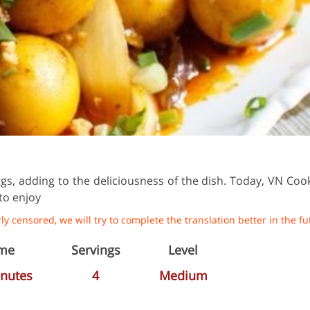
s, adding to the deliciousness of the dish. Today, VN Cook
to enjoy
y censored, we will try to complete the translation better in the fu
me
Servings
Level
nutes
4
Medium