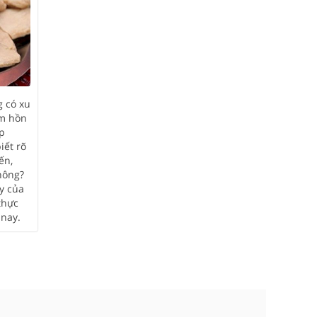
g có xu
âm hồn
p
iết rõ
ến,
hông?
y của
thực
 nay.