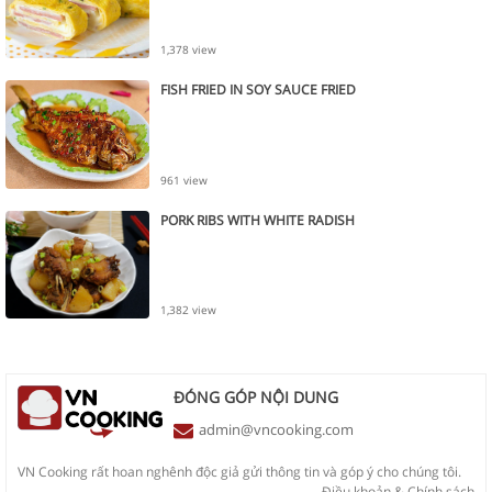
1,378 view
FISH FRIED IN SOY SAUCE FRIED
961 view
PORK RIBS WITH WHITE RADISH
1,382 view
ĐÓNG GÓP NỘI DUNG
admin@vncooking.com
VN Cooking rất hoan nghênh độc giả gửi thông tin và góp ý cho chúng tôi.
Điều khoản
&
Chính sách