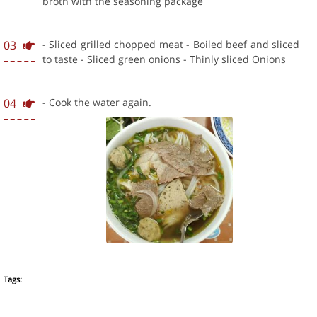
broth with the seasoning package
03
- Sliced grilled chopped meat - Boiled beef and sliced
to taste - Sliced green onions - Thinly sliced Onions
04
- Cook the water again.
Tags: