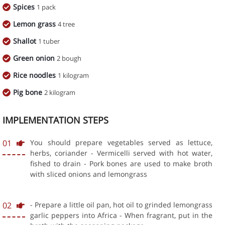
Spices
1 pack
Lemon grass
4 tree
Shallot
1 tuber
Green onion
2 bough
Rice noodles
1 kilogram
Pig bone
2 kilogram
IMPLEMENTATION STEPS
01
You should prepare vegetables served as lettuce,
herbs, coriander - Vermicelli served with hot water,
fished to drain - Pork bones are used to make broth
with sliced onions and lemongrass
02
- Prepare a little oil pan, hot oil to grinded lemongrass
garlic peppers into Africa - When fragrant, put in the